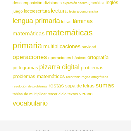
inglés
descomposición
divisiones
gramática
expresión escrita
lectura
juego
lectoescritura
lectura comprensiva
lengua primaria
láminas
letras
matemáticas
matemáticas
primaria
multiplicaciones
navidad
operaciones
ortografía
operaciones básicas
pizarra digital
pictogramas
problemas
problemas matemáticos
recortable
reglas ortográficas
sumas
restas
sopa de letras
resolución de problemas
verano
tablas de multiplicar
tercer ciclo
textos
vocabulario