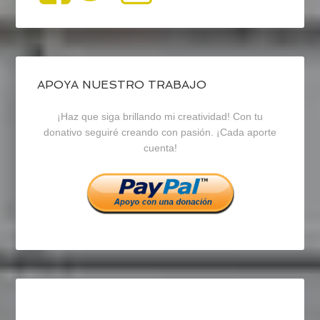
perfil
perfil
perfil
de
de
de
blogrecursosep
recursosep
recursosep
APOYA NUESTRO TRABAJO
¡Haz que siga brillando mi creatividad! Con tu
en
en
en
donativo seguiré creando con pasión. ¡Cada aporte
cuenta!
Facebook
Twitter
Instagram