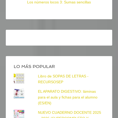
Los números locos 3: Sumas sencillas
LO MÁS POPULAR
Libro de SOPAS DE LETRAS -
RECURSOSEP
EL APARATO DIGESTIVO: láminas
para el aula y fichas para el alumno
(ES/EN)
NUEVO CUADERNO DOCENTE 2025