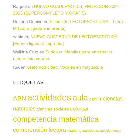
Raquel
en
NUEVO CUADERNO DEL PROFESOR 2024 –
2025 (SUPERCOMPLETO Y GRATIS)
Roxana Denise
en
Fichas de LECTOESCRITURA – Letra
M (Letra ligada e imprenta)
sonia
en
NUEVO CUADERNO DE LECTOESCRITURA
[Fuente ligada e imprenta]
Walkiria Cruz
en
Sudokus infantiles para entrenar la
mente este verano
ISA
en
Grafomotricidad. Vocales en mayúscula
ETIQUETAS
actividades
aula
ABN
ciencias
cartilla
naturales
colorear
ciencias sociales
competencia matemática
comprensión lectora
cuaderno actividades
cálculo mental