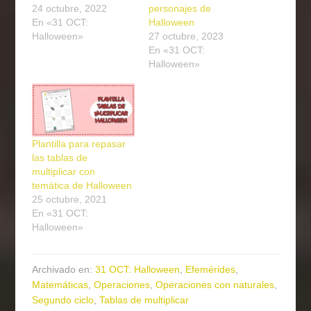
24 octubre, 2022
personajes de
En «31 OCT:
Halloween
Halloween»
27 octubre, 2023
En «31 OCT:
Halloween»
Plantilla para repasar
las tablas de
multiplicar con
temática de Halloween
25 octubre, 2021
En «31 OCT:
Halloween»
Archivado en:
31 OCT: Halloween
,
Efemérides
,
Matemáticas
,
Operaciones
,
Operaciones con naturales
,
Segundo ciclo
,
Tablas de multiplicar