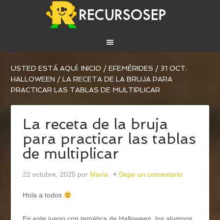
USTED ESTÁ AQUÍ:
INICIO
/
EFEMÉRIDES
/
31 OCT:
HALLOWEEN
/
LA RECETA DE LA BRUJA PARA
PRACTICAR LAS TABLAS DE MULTIPLICAR
La receta de la bruja
para practicar las tablas
de multiplicar
22 octubre, 2025
por
María
Dejar un comentario
Hola a todos
En este juego con temática de Halloween, los alumnos