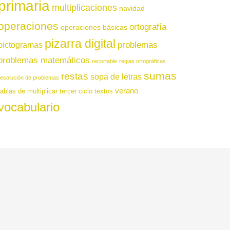
primaria
multiplicaciones
navidad
operaciones
ortografía
operaciones básicas
pizarra digital
pictogramas
problemas
problemas matemáticos
recortable
reglas ortográficas
sumas
restas
sopa de letras
resolución de problemas
verano
tablas de multiplicar
tercer ciclo
textos
vocabulario