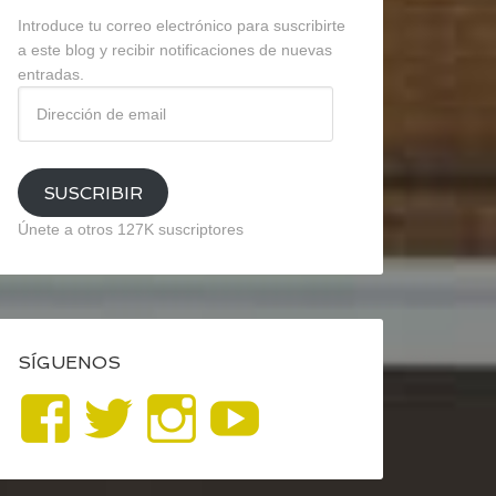
Introduce tu correo electrónico para suscribirte
a este blog y recibir notificaciones de nuevas
entradas.
Dirección
de
email
SUSCRIBIR
Únete a otros 127K suscriptores
SÍGUENOS
Ver
Ver
Ver
YouTube
perfil
perfil
perfil