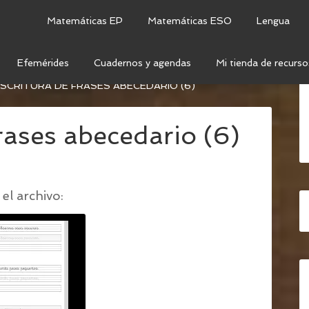
Matemáticas EP
Matemáticas ESO
Lengua
Efemérides
Cuadernos y agendas
Mi tienda de recurso
ECTOESCRITURA CON TODAS LAS LETRAS DEL
CRITURA DE FRASES ABECEDARIO (6)
frases abecedario (6)
el archivo: