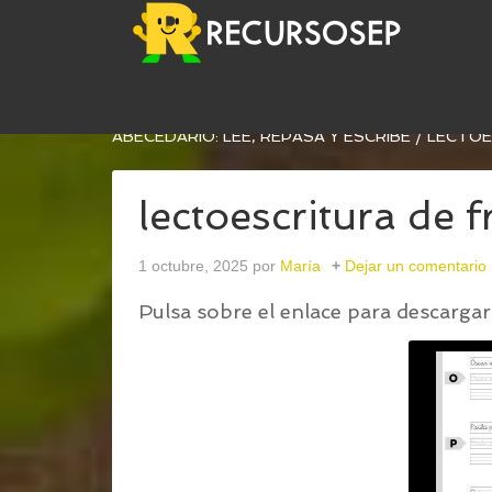
USTED ESTÁ AQUÍ:
INICIO
/
CUADERNILLO DE L
ABECEDARIO: LEE, REPASA Y ESCRIBE
/
LECTOES
lectoescritura de 
1 octubre, 2025
por
María
Dejar un comentario
Pulsa sobre el enlace para descargar 