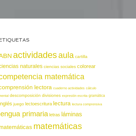
ETIQUETAS
actividades
aula
ABN
cartilla
ciencias naturales
colorear
ciencias sociales
competencia matemática
comprensión lectora
cuaderno actividades
cálculo
descomposición
divisiones
gramática
mental
expresión escrita
lectura
inglés
juego
lectoescritura
lectura comprensiva
lengua primaria
láminas
letras
matemáticas
matemáticas