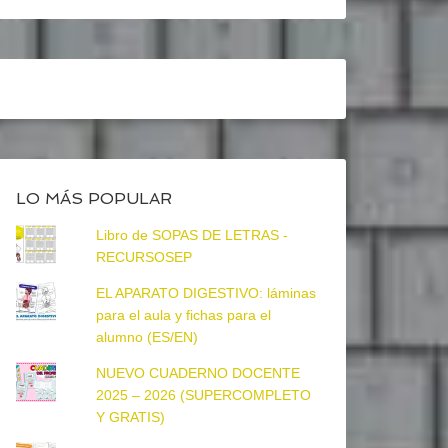
LO MÁS POPULAR
Libro de SOPAS DE LETRAS -
RECURSOSEP
EL APARATO DIGESTIVO: láminas
para el aula y fichas para el
alumno (ES/EN)
NUEVO CUADERNO DOCENTE
2025 – 2026 (SUPERCOMPLETO
Y GRATIS)