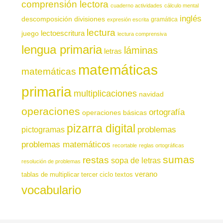
comprensión lectora
cuaderno actividades
cálculo mental
inglés
descomposición
divisiones
gramática
expresión escrita
lectura
juego
lectoescritura
lectura comprensiva
lengua primaria
láminas
letras
matemáticas
matemáticas
primaria
multiplicaciones
navidad
operaciones
ortografía
operaciones básicas
pizarra digital
pictogramas
problemas
problemas matemáticos
recortable
reglas ortográficas
sumas
restas
sopa de letras
resolución de problemas
verano
tablas de multiplicar
tercer ciclo
textos
vocabulario