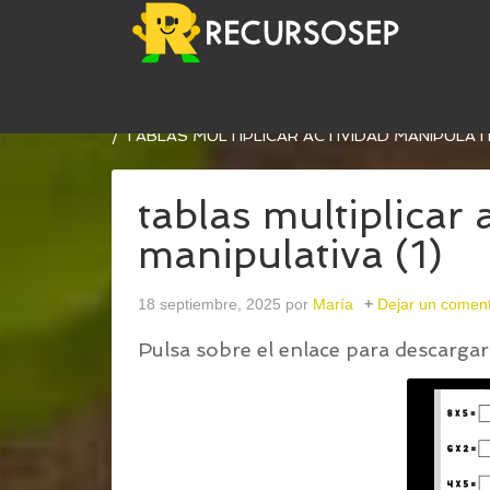
USTED ESTÁ AQUÍ:
INICIO
/
ACTIVIDAD MANIPU
/
TABLAS MULTIPLICAR ACTIVIDAD MANIPULATIV
tablas multiplicar 
manipulativa (1)
18 septiembre, 2025
por
María
Dejar un coment
Pulsa sobre el enlace para descargar 