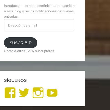
Introduce tu correo electrónico para suscribirte
a este blog y recibir notificaciones de nuevas
entradas.
Dirección
de
email
SUSCRIBIR
Únete a otros 127K suscriptores
SÍGUENOS
Ver
Ver
Ver
YouTube
perfil
perfil
perfil