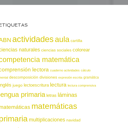
ETIQUETAS
actividades
aula
ABN
cartilla
ciencias naturales
colorear
ciencias sociales
competencia matemática
comprensión lectora
cuaderno actividades
cálculo
descomposición
divisiones
gramática
mental
expresión escrita
lectura
inglés
juego
lectoescritura
lectura comprensiva
lengua primaria
láminas
letras
matemáticas
matemáticas
primaria
multiplicaciones
navidad