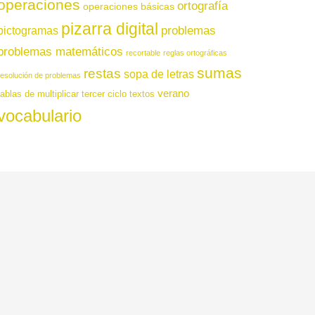
operaciones
ortografía
operaciones básicas
pizarra digital
pictogramas
problemas
problemas matemáticos
recortable
reglas ortográficas
sumas
restas
sopa de letras
resolución de problemas
verano
tablas de multiplicar
tercer ciclo
textos
vocabulario