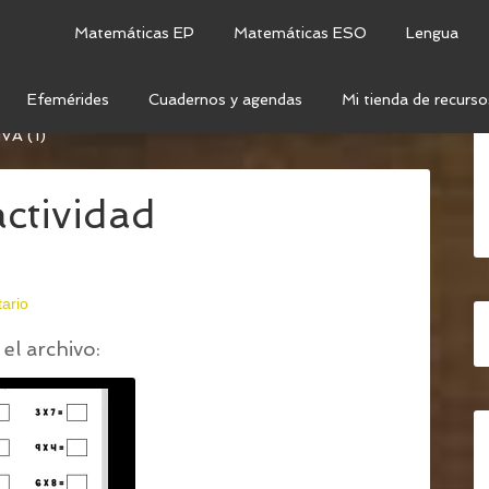
Matemáticas EP
Matemáticas ESO
Lengua
Efemérides
Cuadernos y agendas
Mi tienda de recurso
LATIVA PARA REFORZAR LAS TABLAS DE MULTIPLICAR
A (1)
actividad
ario
el archivo: