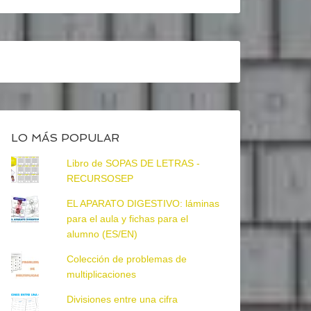
LO MÁS POPULAR
Libro de SOPAS DE LETRAS -
RECURSOSEP
EL APARATO DIGESTIVO: láminas
para el aula y fichas para el
alumno (ES/EN)
Colección de problemas de
multiplicaciones
Divisiones entre una cifra