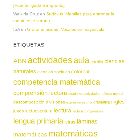
[Fuente ligada e imprenta]
Walkiria Cruz
en
Sudokus infantiles para entrenar la
mente este verano
ISA
en
Grafomotricidad. Vocales en mayúscula
ETIQUETAS
actividades
aula
ABN
ciencias
cartilla
naturales
colorear
ciencias sociales
competencia matemática
comprensión lectora
cuaderno actividades
cálculo mental
inglés
descomposición
divisiones
gramática
expresión escrita
lectura
juego
lectoescritura
lectura comprensiva
lengua primaria
láminas
letras
matemáticas
matemáticas