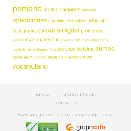
primaria
multiplicaciones
navidad
operaciones
ortografía
operaciones básicas
pizarra digital
pictogramas
problemas
problemas matemáticos
recortable
reglas ortográficas
sumas
restas
sopa de letras
resolución de problemas
verano
tablas de multiplicar
tercer ciclo
textos
vocabulario
INICIO
AVISO LEGAL
CONTACTO
WWW.RECURSOSEP.COM - COPYRIGHT 2026