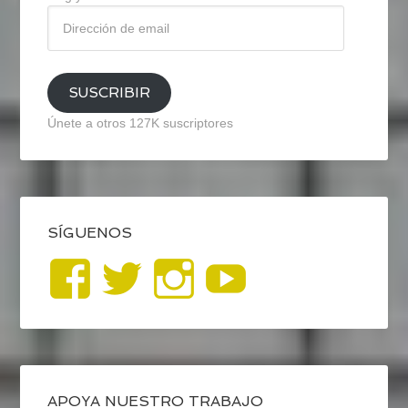
Dirección
de
email
SUSCRIBIR
Únete a otros 127K suscriptores
SÍGUENOS
Ver
Ver
Ver
YouTub
perfil
perfil
perfil
de
de
de
APOYA NUESTRO TRABAJO