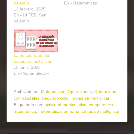
Valentín
En «Matemáticas»
13 febrero, 2025
En «14 FEB: San
Valentín»
La heladería de las
tablas de multiplicar
15 junio, 2026
En «Matemáticas»
Archivado en:
Matemáticas
,
Operaciones
,
Operaciones
con naturales
,
Segundo ciclo
,
Tablas de multiplicar
Etiquetado con:
actividad manipulativa
,
competencia
matemática
,
matemáticas primaria
,
tablas de multiplicar