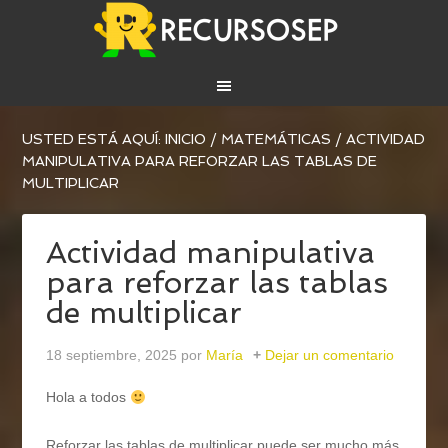
USTED ESTÁ AQUÍ:
INICIO
/
MATEMÁTICAS
/
ACTIVIDAD
MANIPULATIVA PARA REFORZAR LAS TABLAS DE
MULTIPLICAR
Actividad manipulativa
para reforzar las tablas
de multiplicar
18 septiembre, 2025
por
María
Dejar un comentario
Hola a todos
Reforzar las tablas de multiplicar puede ser mucho más