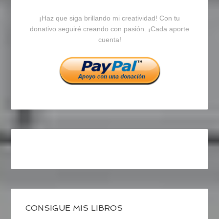
blogrecursosep
recursosep
recursosep
¡Haz que siga brillando mi creatividad! Con tu
en
en
en
donativo seguiré creando con pasión. ¡Cada aporte
cuenta!
Facebook
Twitter
Instagram
CONSIGUE MIS LIBROS