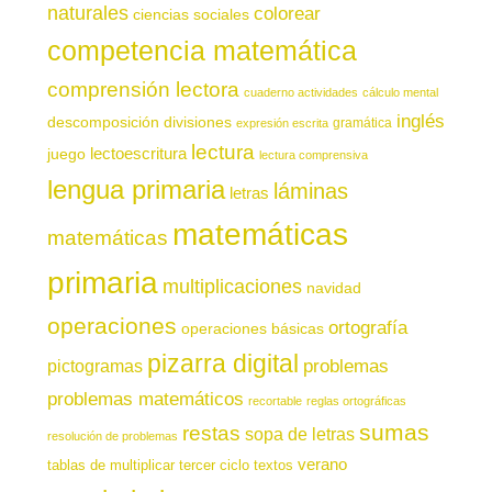
naturales
colorear
ciencias sociales
competencia matemática
comprensión lectora
cuaderno actividades
cálculo mental
inglés
descomposición
divisiones
gramática
expresión escrita
lectura
juego
lectoescritura
lectura comprensiva
lengua primaria
láminas
letras
matemáticas
matemáticas
primaria
multiplicaciones
navidad
operaciones
ortografía
operaciones básicas
pizarra digital
pictogramas
problemas
problemas matemáticos
recortable
reglas ortográficas
sumas
restas
sopa de letras
resolución de problemas
verano
tablas de multiplicar
tercer ciclo
textos