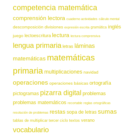
competencia matemática
comprensión lectora
cuaderno actividades
cálculo mental
inglés
descomposición
divisiones
gramática
expresión escrita
lectura
juego
lectoescritura
lectura comprensiva
lengua primaria
láminas
letras
matemáticas
matemáticas
primaria
multiplicaciones
navidad
operaciones
ortografía
operaciones básicas
pizarra digital
pictogramas
problemas
problemas matemáticos
recortable
reglas ortográficas
sumas
restas
sopa de letras
resolución de problemas
verano
tablas de multiplicar
tercer ciclo
textos
vocabulario