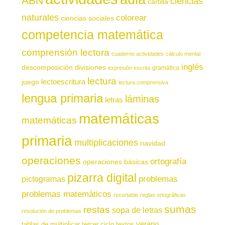
ABN
ciencias
cartilla
naturales
colorear
ciencias sociales
competencia matemática
comprensión lectora
cuaderno actividades
cálculo mental
inglés
descomposición
divisiones
gramática
expresión escrita
lectura
juego
lectoescritura
lectura comprensiva
lengua primaria
láminas
letras
matemáticas
matemáticas
primaria
multiplicaciones
navidad
operaciones
ortografía
operaciones básicas
pizarra digital
pictogramas
problemas
problemas matemáticos
recortable
reglas ortográficas
sumas
restas
sopa de letras
resolución de problemas
verano
tablas de multiplicar
tercer ciclo
textos