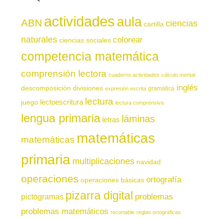
actividades
aula
ABN
ciencias
cartilla
naturales
colorear
ciencias sociales
competencia matemática
comprensión lectora
cuaderno actividades
cálculo mental
inglés
descomposición
divisiones
gramática
expresión escrita
lectura
juego
lectoescritura
lectura comprensiva
lengua primaria
láminas
letras
matemáticas
matemáticas
primaria
multiplicaciones
navidad
operaciones
ortografía
operaciones básicas
pizarra digital
pictogramas
problemas
problemas matemáticos
recortable
reglas ortográficas