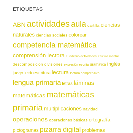
ETIQUETAS
actividades
aula
ABN
ciencias
cartilla
naturales
colorear
ciencias sociales
competencia matemática
comprensión lectora
cuaderno actividades
cálculo mental
inglés
descomposición
divisiones
gramática
expresión escrita
lectura
juego
lectoescritura
lectura comprensiva
lengua primaria
láminas
letras
matemáticas
matemáticas
primaria
multiplicaciones
navidad
operaciones
ortografía
operaciones básicas
pizarra digital
pictogramas
problemas