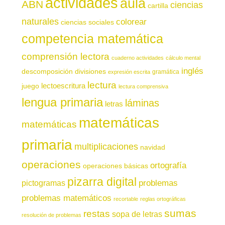
actividades
aula
ABN
ciencias
cartilla
naturales
colorear
ciencias sociales
competencia matemática
comprensión lectora
cuaderno actividades
cálculo mental
inglés
descomposición
divisiones
gramática
expresión escrita
lectura
juego
lectoescritura
lectura comprensiva
lengua primaria
láminas
letras
matemáticas
matemáticas
primaria
multiplicaciones
navidad
operaciones
ortografía
operaciones básicas
pizarra digital
pictogramas
problemas
problemas matemáticos
recortable
reglas ortográficas
sumas
restas
sopa de letras
resolución de problemas