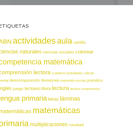
ETIQUETAS
actividades
aula
ABN
cartilla
ciencias naturales
colorear
ciencias sociales
competencia matemática
comprensión lectora
cuaderno actividades
cálculo
descomposición
divisiones
gramática
mental
expresión escrita
lectura
inglés
juego
lectoescritura
lectura comprensiva
lengua primaria
láminas
letras
matemáticas
matemáticas
primaria
multiplicaciones
navidad