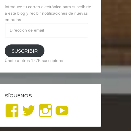
Introduce tu correo electrónico para suscribirte
a este blog y recibir notificaciones de nuevas
entradas.
Dirección
de
email
SUSCRIBIR
Únete a otros 127K suscriptores
SÍGUENOS
Ver
Ver
Ver
YouTube
perfil
perfil
perfil