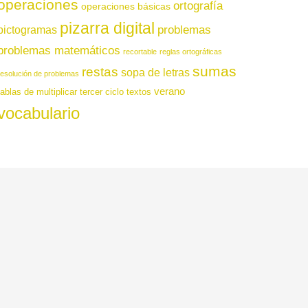
operaciones
ortografía
operaciones básicas
pizarra digital
pictogramas
problemas
problemas matemáticos
recortable
reglas ortográficas
sumas
restas
sopa de letras
resolución de problemas
verano
tablas de multiplicar
tercer ciclo
textos
vocabulario