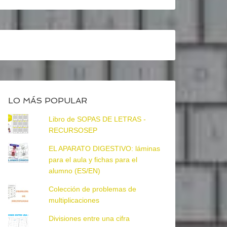
LO MÁS POPULAR
Libro de SOPAS DE LETRAS -
RECURSOSEP
EL APARATO DIGESTIVO: láminas
para el aula y fichas para el
alumno (ES/EN)
Colección de problemas de
multiplicaciones
Divisiones entre una cifra