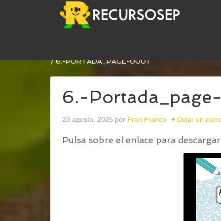
USTED ESTÁ AQUÍ:
INICIO
/
NUEVO CUADERNO D
/
6.-PORTADA_PAGE-0001
6.-Portada_page
23 agosto, 2025
por
Fran Franco
Dejar un come
Pulsa sobre el enlace para descargar 