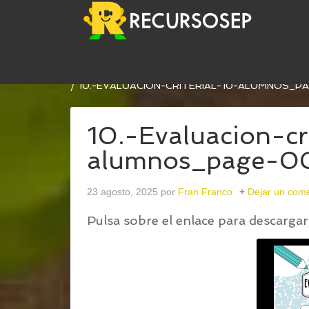
USTED ESTÁ AQUÍ:
INICIO
/
NUEVO CUADERNO D
/
10.-EVALUACION-CRITERIAL-10-ALUMNOS_P
10.-Evaluacion-cr
alumnos_page-0
23 agosto, 2025
por
Fran Franco
Dejar un come
Pulsa sobre el enlace para descargar 