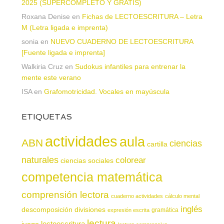
2025 (SUPERCOMPLETO Y GRATIS)
Roxana Denise
en
Fichas de LECTOESCRITURA – Letra
M (Letra ligada e imprenta)
sonia
en
NUEVO CUADERNO DE LECTOESCRITURA
[Fuente ligada e imprenta]
Walkiria Cruz
en
Sudokus infantiles para entrenar la
mente este verano
ISA
en
Grafomotricidad. Vocales en mayúscula
ETIQUETAS
actividades
aula
ABN
ciencias
cartilla
naturales
colorear
ciencias sociales
competencia matemática
comprensión lectora
cuaderno actividades
cálculo mental
inglés
descomposición
divisiones
gramática
expresión escrita
lectura
juego
lectoescritura