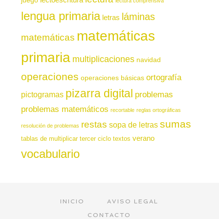
lectura comprensiva
lengua primaria
láminas
letras
matemáticas
matemáticas
primaria
multiplicaciones
navidad
operaciones
ortografía
operaciones básicas
pizarra digital
pictogramas
problemas
problemas matemáticos
recortable
reglas ortográficas
sumas
restas
sopa de letras
resolución de problemas
verano
tablas de multiplicar
tercer ciclo
textos
vocabulario
INICIO
AVISO LEGAL
CONTACTO