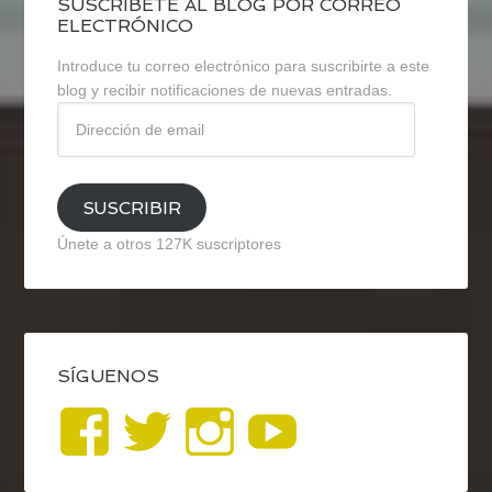
SUSCRÍBETE AL BLOG POR CORREO
ELECTRÓNICO
Introduce tu correo electrónico para suscribirte a este
blog y recibir notificaciones de nuevas entradas.
Dirección
de
email
SUSCRIBIR
Únete a otros 127K suscriptores
SÍGUENOS
Ver
Ver
Ver
YouTub
perfil
perfil
perfil