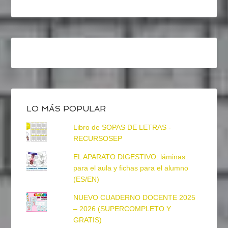
LO MÁS POPULAR
Libro de SOPAS DE LETRAS -
RECURSOSEP
EL APARATO DIGESTIVO: láminas
para el aula y fichas para el alumno
(ES/EN)
NUEVO CUADERNO DOCENTE 2025
– 2026 (SUPERCOMPLETO Y
GRATIS)