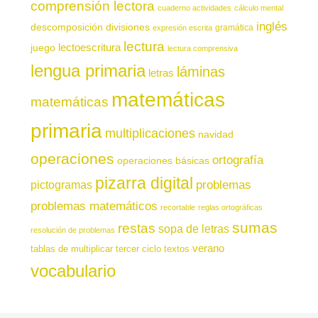
comprensión lectora
cuaderno actividades
cálculo mental
inglés
descomposición
divisiones
gramática
expresión escrita
lectura
juego
lectoescritura
lectura comprensiva
lengua primaria
láminas
letras
matemáticas
matemáticas
primaria
multiplicaciones
navidad
operaciones
ortografía
operaciones básicas
pizarra digital
pictogramas
problemas
problemas matemáticos
recortable
reglas ortográficas
sumas
restas
sopa de letras
resolución de problemas
verano
tablas de multiplicar
tercer ciclo
textos
vocabulario