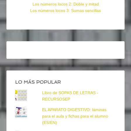
Los números locos 2: Doble y mitad
Los números locos 3: Sumas sencillas
LO MÁS POPULAR
Libro de SOPAS DE LETRAS -
RECURSOSEP
EL APARATO DIGESTIVO: láminas
para el aula y fichas para el alumno
(ES/EN)