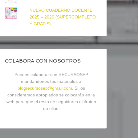
NUEVO CUADERNO DOCENTE
2025 – 2026 (SUPERCOMPLETO
Y GRATIS)
COLABORA CON NOSOTROS
Puedes colaborar con RECURSOSEP
mandándonos tus materiales a
blogrecursosep@gmail.com
. Si los
consideramos apropiados se colocarán en la
web para que el resto de seguidores disfruten
de ellos.