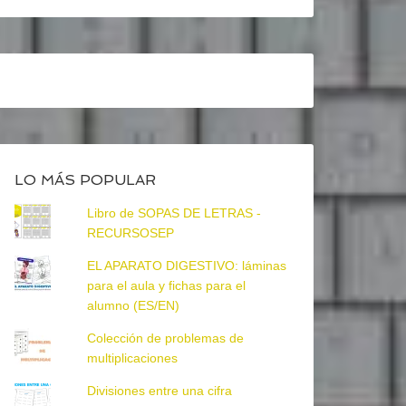
LO MÁS POPULAR
Libro de SOPAS DE LETRAS -
RECURSOSEP
EL APARATO DIGESTIVO: láminas
para el aula y fichas para el
alumno (ES/EN)
Colección de problemas de
multiplicaciones
Divisiones entre una cifra