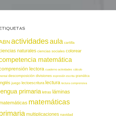
ETIQUETAS
actividades
aula
ABN
cartilla
ciencias naturales
colorear
ciencias sociales
competencia matemática
comprensión lectora
cuaderno actividades
cálculo
descomposición
divisiones
gramática
mental
expresión escrita
lectura
inglés
juego
lectoescritura
lectura comprensiva
lengua primaria
láminas
letras
matemáticas
matemáticas
primaria
multiplicaciones
navidad