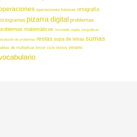
operaciones
ortografía
operaciones básicas
pizarra digital
pictogramas
problemas
problemas matemáticos
recortable
reglas ortográficas
sumas
restas
sopa de letras
resolución de problemas
verano
tablas de multiplicar
tercer ciclo
textos
vocabulario