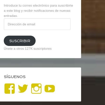
Introduce tu correo electrónico para suscribirte
a este blog y recibir notificaciones de nuevas
entradas.
Dirección
de
email
SUSCRIBIR
Únete a otros 127K suscriptores
SÍGUENOS
Ver
Ver
Ver
YouTube
perfil
perfil
perfil