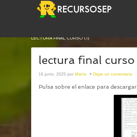
USTED ESTÁ AQUÍ:
INICIO
/
LECTURA PARA EL P
LECTURA FINAL CURSO (1)
lectura final curso 
16 junio, 2025
por
María
Dejar un comentario
Pulsa sobre el enlace para descargar 