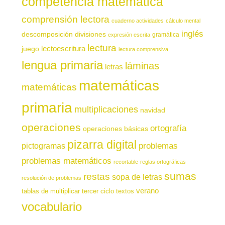
competencia matemática
comprensión lectora
cuaderno actividades
cálculo mental
inglés
descomposición
divisiones
gramática
expresión escrita
lectura
juego
lectoescritura
lectura comprensiva
lengua primaria
láminas
letras
matemáticas
matemáticas
primaria
multiplicaciones
navidad
operaciones
ortografía
operaciones básicas
pizarra digital
pictogramas
problemas
problemas matemáticos
recortable
reglas ortográficas
sumas
restas
sopa de letras
resolución de problemas
verano
tablas de multiplicar
tercer ciclo
textos
vocabulario