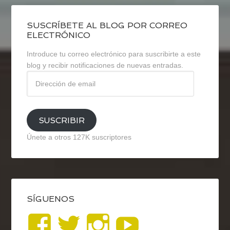
SUSCRÍBETE AL BLOG POR CORREO
ELECTRÓNICO
Introduce tu correo electrónico para suscribirte a este
blog y recibir notificaciones de nuevas entradas.
Dirección
de
email
SUSCRIBIR
Únete a otros 127K suscriptores
SÍGUENOS
Ver
Ver
Ver
YouTub