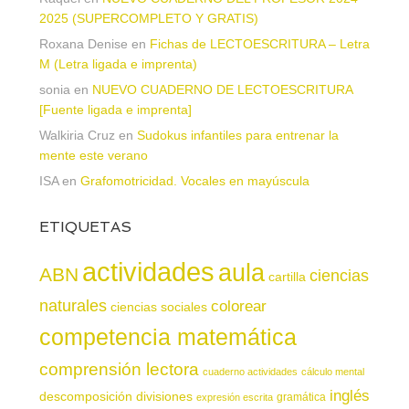
2025 (SUPERCOMPLETO Y GRATIS)
Roxana Denise
en
Fichas de LECTOESCRITURA – Letra
M (Letra ligada e imprenta)
sonia
en
NUEVO CUADERNO DE LECTOESCRITURA
[Fuente ligada e imprenta]
Walkiria Cruz
en
Sudokus infantiles para entrenar la
mente este verano
ISA
en
Grafomotricidad. Vocales en mayúscula
ETIQUETAS
actividades
aula
ABN
ciencias
cartilla
naturales
colorear
ciencias sociales
competencia matemática
comprensión lectora
cuaderno actividades
cálculo mental
inglés
descomposición
divisiones
gramática
expresión escrita