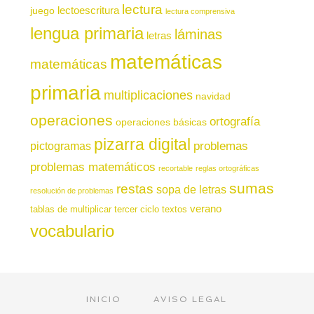
lectura
juego
lectoescritura
lectura comprensiva
lengua primaria
láminas
letras
matemáticas
matemáticas
primaria
multiplicaciones
navidad
operaciones
ortografía
operaciones básicas
pizarra digital
pictogramas
problemas
problemas matemáticos
recortable
reglas ortográficas
sumas
restas
sopa de letras
resolución de problemas
verano
tablas de multiplicar
tercer ciclo
textos
vocabulario
INICIO
AVISO LEGAL