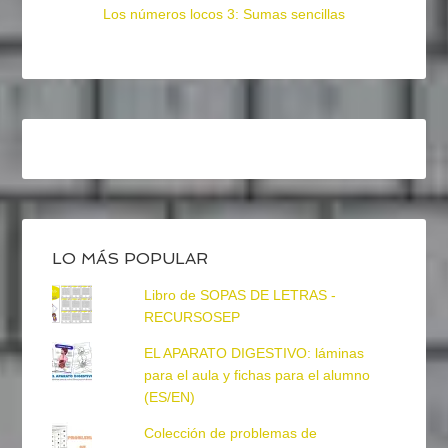
Los números locos 3: Sumas sencillas
LO MÁS POPULAR
Libro de SOPAS DE LETRAS -
RECURSOSEP
EL APARATO DIGESTIVO: láminas
para el aula y fichas para el alumno
(ES/EN)
Colección de problemas de