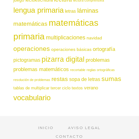
lectura comprensiva
lengua primaria
láminas
letras
matemáticas
matemáticas
primaria
multiplicaciones
navidad
operaciones
ortografía
operaciones básicas
pizarra digital
pictogramas
problemas
problemas matemáticos
recortable
reglas ortográficas
sumas
restas
sopa de letras
resolución de problemas
verano
tablas de multiplicar
tercer ciclo
textos
vocabulario
INICIO
AVISO LEGAL
CONTACTO