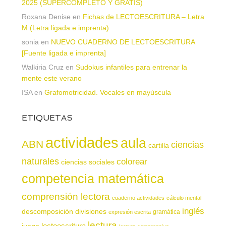
2025 (SUPERCOMPLETO Y GRATIS)
Roxana Denise
en
Fichas de LECTOESCRITURA – Letra
M (Letra ligada e imprenta)
sonia
en
NUEVO CUADERNO DE LECTOESCRITURA
[Fuente ligada e imprenta]
Walkiria Cruz
en
Sudokus infantiles para entrenar la
mente este verano
ISA
en
Grafomotricidad. Vocales en mayúscula
ETIQUETAS
actividades
aula
ABN
ciencias
cartilla
naturales
colorear
ciencias sociales
competencia matemática
comprensión lectora
cuaderno actividades
cálculo mental
inglés
descomposición
divisiones
gramática
expresión escrita
lectura
juego
lectoescritura