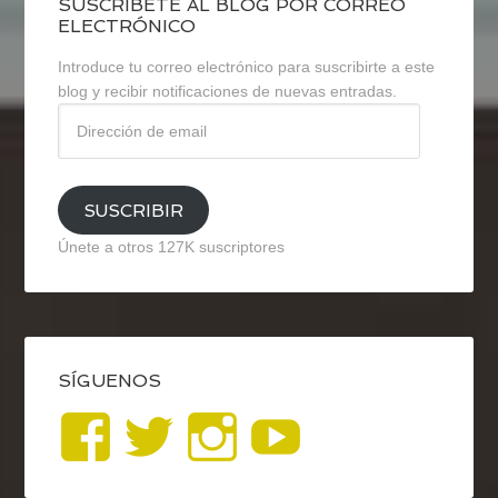
SUSCRÍBETE AL BLOG POR CORREO
ELECTRÓNICO
Introduce tu correo electrónico para suscribirte a este
blog y recibir notificaciones de nuevas entradas.
Dirección
de
email
SUSCRIBIR
Únete a otros 127K suscriptores
SÍGUENOS
Ver
Ver
Ver
YouTub
perfil
perfil
perfil