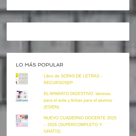
LO MÁS POPULAR
Libro de SOPAS DE LETRAS -
RECURSOSEP
EL APARATO DIGESTIVO: láminas
para el aula y fichas para el alumno
(ES/EN)
NUEVO CUADERNO DOCENTE 2025
– 2026 (SUPERCOMPLETO Y
GRATIS)