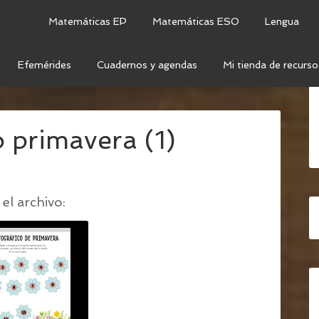
Matemáticas EP
Matemáticas ESO
Lengua
Efemérides
Cuadernos y agendas
Mi tienda de recurso
ICO DE LA PRIMAVERA
/
TABLERO ORTOGRAFICO
o primavera (1)
el archivo: