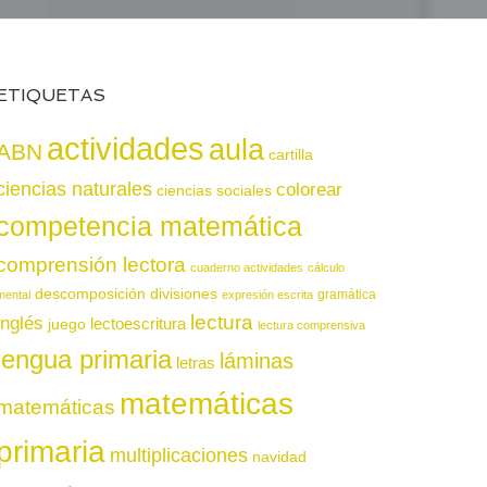
ETIQUETAS
actividades
aula
ABN
cartilla
ciencias naturales
colorear
ciencias sociales
competencia matemática
comprensión lectora
cuaderno actividades
cálculo
descomposición
divisiones
gramática
mental
expresión escrita
lectura
inglés
juego
lectoescritura
lectura comprensiva
lengua primaria
láminas
letras
matemáticas
matemáticas
primaria
multiplicaciones
navidad