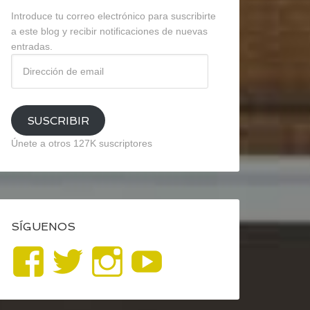
Introduce tu correo electrónico para suscribirte
a este blog y recibir notificaciones de nuevas
entradas.
Dirección
de
email
SUSCRIBIR
Únete a otros 127K suscriptores
SÍGUENOS
Ver
Ver
Ver
YouTube
perfil
perfil
perfil