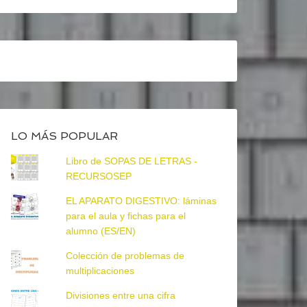
LO MÁS POPULAR
Libro de SOPAS DE LETRAS -
RECURSOSEP
EL APARATO DIGESTIVO: láminas
para el aula y fichas para el
alumno (ES/EN)
Colección de problemas de
multiplicaciones
Divisiones entre una cifra