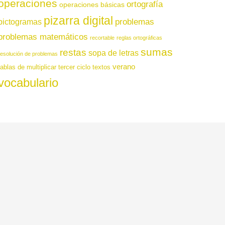
operaciones
ortografía
operaciones básicas
pizarra digital
pictogramas
problemas
problemas matemáticos
recortable
reglas ortográficas
sumas
restas
sopa de letras
resolución de problemas
verano
tablas de multiplicar
tercer ciclo
textos
vocabulario