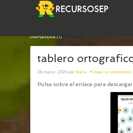
USTED ESTÁ AQUÍ:
INICIO
/
TABLERO ORTOGRÁF
PRIMAVERA (1)
tablero ortografic
28 marzo, 2025
por
María
Dejar un comentario
Pulsa sobre el enlace para descargar 