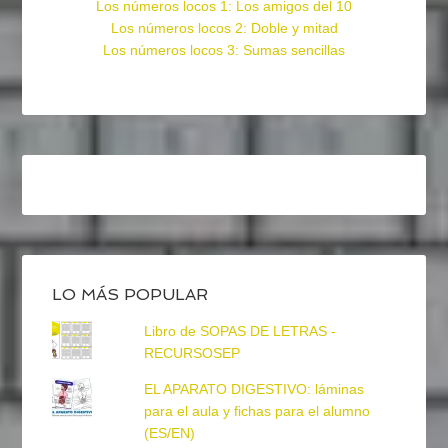
Los números locos 1: Los amigos del 10
Los números locos 2: Doble y mitad
Los números locos 3: Sumas sencillas
LO MÁS POPULAR
Libro de SOPAS DE LETRAS -
RECURSOSEP
EL APARATO DIGESTIVO: láminas
para el aula y fichas para el alumno
(ES/EN)