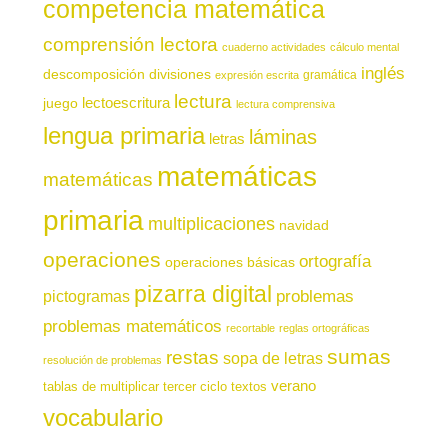
competencia matemática
comprensión lectora
cuaderno actividades
cálculo mental
inglés
descomposición
divisiones
gramática
expresión escrita
lectura
juego
lectoescritura
lectura comprensiva
lengua primaria
láminas
letras
matemáticas
matemáticas
primaria
multiplicaciones
navidad
operaciones
ortografía
operaciones básicas
pizarra digital
pictogramas
problemas
problemas matemáticos
recortable
reglas ortográficas
sumas
restas
sopa de letras
resolución de problemas
verano
tablas de multiplicar
tercer ciclo
textos
vocabulario