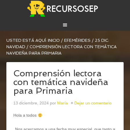
USTED ESTÁ AQUÍ:
INICIO
/
EFEMÉRIDES
/
25 DIC:
NAVIDAD
/
COMPRENSIÓN LECTORA CON TEMÁTICA
NAVIDEÑA PARA PRIMARIA
Comprensión lectora
con temática navideña
para Primaria
13 diciembre, 2024
por
María
Dejar un comentario
Hola a todos
Nos acercamos a una fecha muy especial, que tanto a