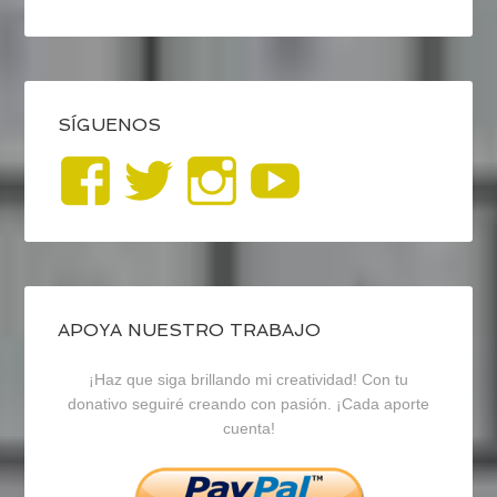
SÍGUENOS
Ver
Ver
Ver
YouTub
perfil
perfil
perfil
de
de
de
blogrecursosep
recursosep
recursosep
APOYA NUESTRO TRABAJO
¡Haz que siga brillando mi creatividad! Con tu
en
en
en
donativo seguiré creando con pasión. ¡Cada aporte
cuenta!
Facebook
Twitter
Instagram