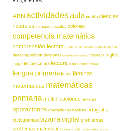
ETIQUETAS
actividades
aula
ABN
ciencias
cartilla
naturales
colorear
ciencias sociales
competencia matemática
comprensión lectora
cuaderno actividades
cálculo mental
inglés
descomposición
divisiones
gramática
expresión escrita
lectura
juego
lectoescritura
lectura comprensiva
lengua primaria
láminas
letras
matemáticas
matemáticas
primaria
multiplicaciones
navidad
operaciones
ortografía
operaciones básicas
pizarra digital
pictogramas
problemas
problemas matemáticos
recortable
reglas ortográficas