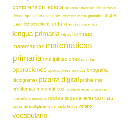
comprensión lectora
cuaderno actividades
cálculo mental
inglés
descomposición
divisiones
gramática
expresión escrita
lectura
juego
lectoescritura
lectura comprensiva
lengua primaria
láminas
letras
matemáticas
matemáticas
primaria
multiplicaciones
navidad
operaciones
ortografía
operaciones básicas
pizarra digital
pictogramas
problemas
problemas matemáticos
recortable
reglas ortográficas
sumas
restas
sopa de letras
resolución de problemas
verano
tablas de multiplicar
tercer ciclo
textos
vocabulario