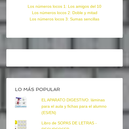
Los números locos 1: Los amigos del 10
Los números locos 2: Doble y mitad
Los números locos 3: Sumas sencillas
LO MÁS POPULAR
EL APARATO DIGESTIVO: láminas
para el aula y fichas para el alumno
(ES/EN)
Libro de SOPAS DE LETRAS -