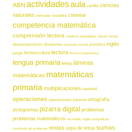
actividades
aula
ABN
ciencias
cartilla
naturales
colorear
ciencias sociales
competencia matemática
comprensión lectora
cuaderno actividades
cálculo mental
inglés
descomposición
divisiones
gramática
expresión escrita
lectura
juego
lectoescritura
lectura comprensiva
lengua primaria
láminas
letras
matemáticas
matemáticas
primaria
multiplicaciones
navidad
operaciones
ortografía
operaciones básicas
pizarra digital
pictogramas
problemas
problemas matemáticos
recortable
reglas ortográficas
sumas
restas
sopa de letras
resolución de problemas