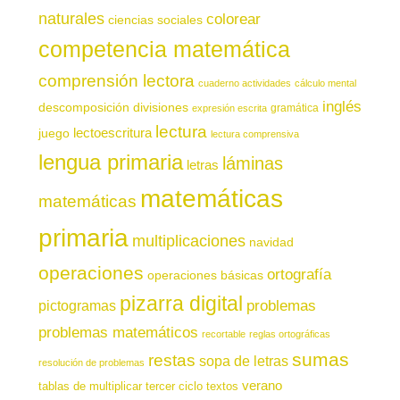
naturales
colorear
ciencias sociales
competencia matemática
comprensión lectora
cuaderno actividades
cálculo mental
inglés
descomposición
divisiones
gramática
expresión escrita
lectura
juego
lectoescritura
lectura comprensiva
lengua primaria
láminas
letras
matemáticas
matemáticas
primaria
multiplicaciones
navidad
operaciones
ortografía
operaciones básicas
pizarra digital
pictogramas
problemas
problemas matemáticos
recortable
reglas ortográficas
sumas
restas
sopa de letras
resolución de problemas
verano
tablas de multiplicar
tercer ciclo
textos