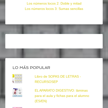
Los números locos 2: Doble y mitad
Los números locos 3: Sumas sencillas
LO MÁS POPULAR
Libro de SOPAS DE LETRAS -
RECURSOSEP
EL APARATO DIGESTIVO: láminas
para el aula y fichas para el alumno
(ES/EN)