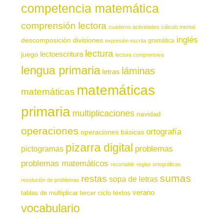
competencia matemática
comprensión lectora
cuaderno actividades
cálculo mental
inglés
descomposición
divisiones
gramática
expresión escrita
lectura
juego
lectoescritura
lectura comprensiva
lengua primaria
láminas
letras
matemáticas
matemáticas
primaria
multiplicaciones
navidad
operaciones
ortografía
operaciones básicas
pizarra digital
pictogramas
problemas
problemas matemáticos
recortable
reglas ortográficas
sumas
restas
sopa de letras
resolución de problemas
verano
tablas de multiplicar
tercer ciclo
textos
vocabulario