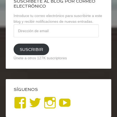
SUSCRÍBETE AL BLOG POR CORREO
ELECTRÓNICO
Introduce tu correo electrónico para suscribirte a este
blog y recibir notificaciones de nuevas entradas.
Dirección
de
email
SUSCRIBIR
Únete a otros 127K suscriptores
SÍGUENOS
Ver
Ver
Ver
YouTub
perfil
perfil
perfil