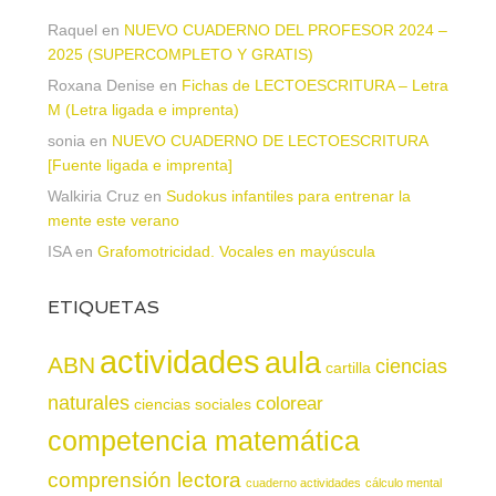
Raquel
en
NUEVO CUADERNO DEL PROFESOR 2024 –
2025 (SUPERCOMPLETO Y GRATIS)
Roxana Denise
en
Fichas de LECTOESCRITURA – Letra
M (Letra ligada e imprenta)
sonia
en
NUEVO CUADERNO DE LECTOESCRITURA
[Fuente ligada e imprenta]
Walkiria Cruz
en
Sudokus infantiles para entrenar la
mente este verano
ISA
en
Grafomotricidad. Vocales en mayúscula
ETIQUETAS
actividades
aula
ABN
ciencias
cartilla
naturales
colorear
ciencias sociales
competencia matemática
comprensión lectora
cuaderno actividades
cálculo mental