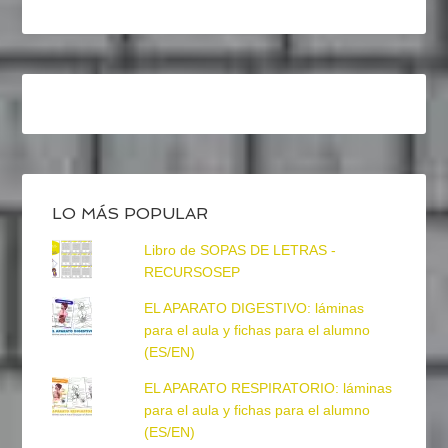
LO MÁS POPULAR
Libro de SOPAS DE LETRAS -
RECURSOSEP
EL APARATO DIGESTIVO: láminas
para el aula y fichas para el alumno
(ES/EN)
EL APARATO RESPIRATORIO: láminas
para el aula y fichas para el alumno
(ES/EN)