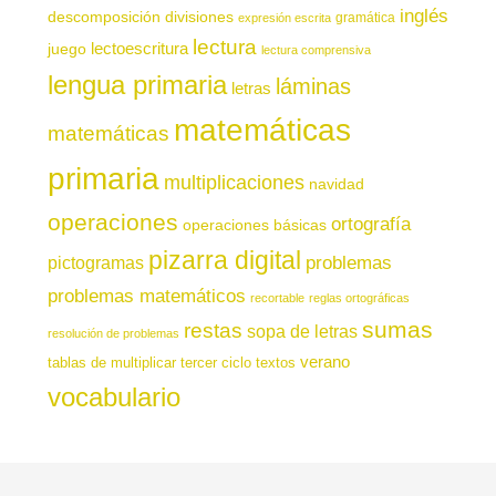
inglés
descomposición
divisiones
gramática
expresión escrita
lectura
juego
lectoescritura
lectura comprensiva
lengua primaria
láminas
letras
matemáticas
matemáticas
primaria
multiplicaciones
navidad
operaciones
ortografía
operaciones básicas
pizarra digital
pictogramas
problemas
problemas matemáticos
recortable
reglas ortográficas
sumas
restas
sopa de letras
resolución de problemas
verano
tablas de multiplicar
tercer ciclo
textos
vocabulario