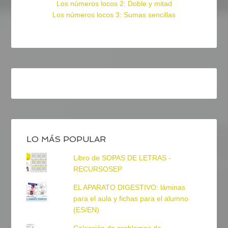
Los números locos 2: Doble y mitad
Los números locos 3: Sumas sencillas
LO MÁS POPULAR
Libro de SOPAS DE LETRAS -
RECURSOSEP
EL APARATO DIGESTIVO: láminas
para el aula y fichas para el alumno
(ES/EN)
Colección de problemas de