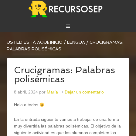
USTED ESTÁ AQUÍ:
INICIO
/
LENGUA
/
CRUCIGRAMAS:
PALABRAS POLISÉMICAS
Crucigramas: Palabras
polisémicas
8 abril, 2024
por
María
Dejar un comentario
Hola a todos
En la entrada siguiente vamos a trabajar de una forma
muy divertida las palabras polisémicas. El objetivo de la
siguiente actividad es que los alumnos completen los