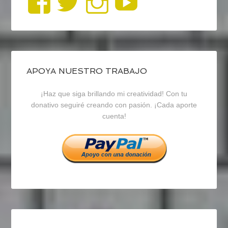
Ver
Ver
Ver
YouTub
perfil
perfil
perfil
de
de
de
blogrecursosep
recursosep
recursosep
APOYA NUESTRO TRABAJO
¡Haz que siga brillando mi creatividad! Con tu
en
en
en
donativo seguiré creando con pasión. ¡Cada aporte
cuenta!
Facebook
Twitter
Instagram