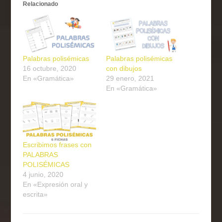
Relacionado
Palabras polisémicas
Palabras polisémicas
16 octubre, 2020
con dibujos
En «Gramática»
29 enero, 2021
En «Gramática»
Escribimos frases con
PALABRAS
POLISÉMICAS
4 junio, 2020
En «Expresión oral y
escrita»