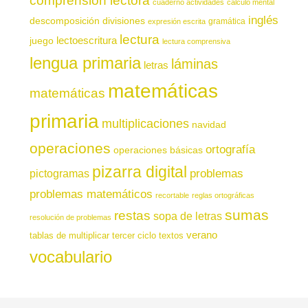
comprensión lectora
cuaderno actividades
cálculo mental
inglés
descomposición
divisiones
gramática
expresión escrita
lectura
juego
lectoescritura
lectura comprensiva
lengua primaria
láminas
letras
matemáticas
matemáticas
primaria
multiplicaciones
navidad
operaciones
ortografía
operaciones básicas
pizarra digital
pictogramas
problemas
problemas matemáticos
recortable
reglas ortográficas
sumas
restas
sopa de letras
resolución de problemas
verano
tablas de multiplicar
tercer ciclo
textos
vocabulario