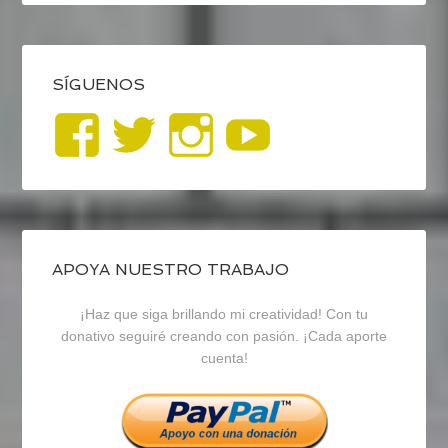
SÍGUENOS
Ver
Ver
Ver
YouTub
perfil
perfil
perfil
de
de
de
blogrecursosep
recursosep
recursosep
APOYA NUESTRO TRABAJO
¡Haz que siga brillando mi creatividad! Con tu
en
en
en
donativo seguiré creando con pasión. ¡Cada aporte
cuenta!
Facebook
Twitter
Instagram