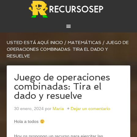
USTED ESTÁ AQUÍ:
INICIO
/
MATEMÁTICAS
/
JUEGO DE
OPERACIONES COMBINADAS: TIRA EL DADO Y
RESUELVE
Juego de operaciones
combinadas: Tira el
dado y resuelve
30 enero, 2024
por
María
Dejar un comentario
Hola a todos
Hoy os propongo un recurso para ejercitar las