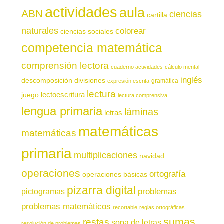
actividades
aula
ABN
ciencias
cartilla
naturales
colorear
ciencias sociales
competencia matemática
comprensión lectora
cuaderno actividades
cálculo mental
inglés
descomposición
divisiones
gramática
expresión escrita
lectura
juego
lectoescritura
lectura comprensiva
lengua primaria
láminas
letras
matemáticas
matemáticas
primaria
multiplicaciones
navidad
operaciones
ortografía
operaciones básicas
pizarra digital
pictogramas
problemas
problemas matemáticos
recortable
reglas ortográficas
sumas
restas
sopa de letras
resolución de problemas