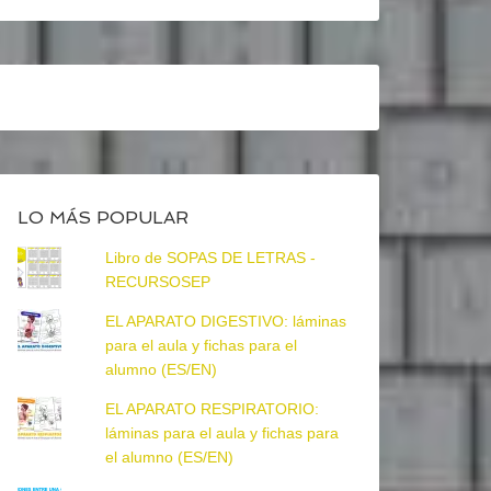
LO MÁS POPULAR
Libro de SOPAS DE LETRAS -
RECURSOSEP
EL APARATO DIGESTIVO: láminas
para el aula y fichas para el
alumno (ES/EN)
EL APARATO RESPIRATORIO:
láminas para el aula y fichas para
el alumno (ES/EN)