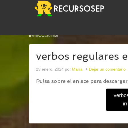
USTED ESTÁ AQUÍ:
INICIO
/
VERBOS REGULARES
IRREGULARES
verbos regulares e
29 enero, 2024
por
María
Dejar un comentario
Pulsa sobre el enlace para descargar 
verbos
ir