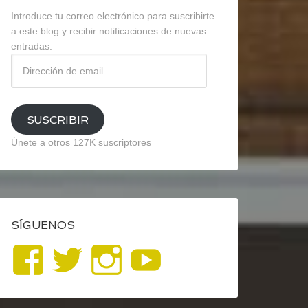
Introduce tu correo electrónico para suscribirte
a este blog y recibir notificaciones de nuevas
entradas.
Dirección
de
email
SUSCRIBIR
Únete a otros 127K suscriptores
SÍGUENOS
Ver
Ver
Ver
YouTube
perfil
perfil
perfil