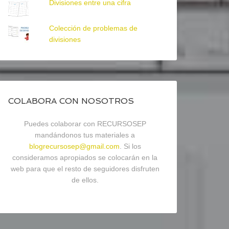
Divisiones entre una cifra
Colección de problemas de
divisiones
COLABORA CON NOSOTROS
Puedes colaborar con RECURSOSEP
mandándonos tus materiales a
blogrecursosep@gmail.com
. Si los
consideramos apropiados se colocarán en la
web para que el resto de seguidores disfruten
de ellos.