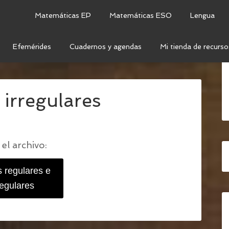
Matemáticas EP
Matemáticas ESO
Lengua
Efemérides
Cuadernos y agendas
Mi tienda de recurso
 E IRREGULARES
/
VERBOS REGULARES E
 irregulares
el archivo:
 regulares e
regulares