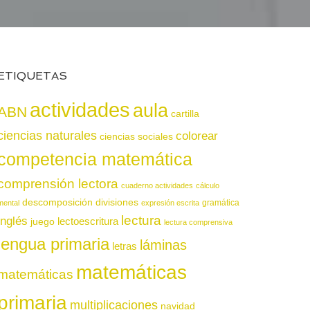
ETIQUETAS
actividades
aula
ABN
cartilla
ciencias naturales
colorear
ciencias sociales
competencia matemática
comprensión lectora
cuaderno actividades
cálculo
descomposición
divisiones
gramática
mental
expresión escrita
lectura
inglés
juego
lectoescritura
lectura comprensiva
lengua primaria
láminas
letras
matemáticas
matemáticas
primaria
multiplicaciones
navidad