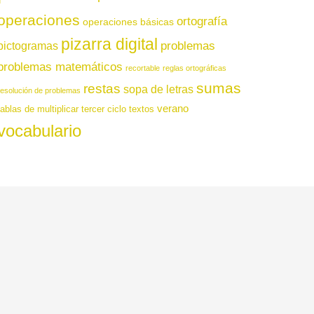
operaciones
ortografía
operaciones básicas
pizarra digital
pictogramas
problemas
problemas matemáticos
recortable
reglas ortográficas
sumas
restas
sopa de letras
resolución de problemas
verano
tablas de multiplicar
tercer ciclo
textos
vocabulario