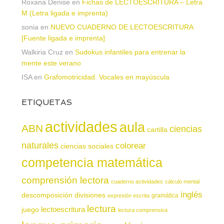
Roxana Denise
en
Fichas de LECTOESCRITURA – Letra
M (Letra ligada e imprenta)
sonia
en
NUEVO CUADERNO DE LECTOESCRITURA
[Fuente ligada e imprenta]
Walkiria Cruz
en
Sudokus infantiles para entrenar la
mente este verano
ISA
en
Grafomotricidad. Vocales en mayúscula
ETIQUETAS
actividades
aula
ABN
ciencias
cartilla
naturales
colorear
ciencias sociales
competencia matemática
comprensión lectora
cuaderno actividades
cálculo mental
inglés
descomposición
divisiones
gramática
expresión escrita
lectura
juego
lectoescritura
lectura comprensiva