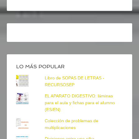
LO MÁS POPULAR
Libro de SOPAS DE LETRAS -
RECURSOSEP
EL APARATO DIGESTIVO: láminas
para el aula y fichas para el alumno
(ES/EN)
Colección de problemas de
multiplicaciones
Divisiones entre una cifra