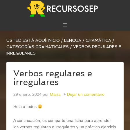
USTED ESTÁ AQUÍ:
INICIO
/
LENGUA
/
GRAMÁTICA
/
CATEGORÍAS GRAMATICALES
/
VERBOS REGULARES E
IRREGULARES
Verbos regulares e
irregulares
29 enero, 2024
por
María
Dejar un comentario
Hola a todos
A continuación, os comparto una ficha para aprender
los verbos regulares e irregulares y un práctico ejercicio