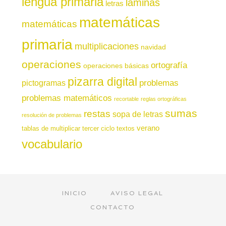
lengua primaria
láminas
letras
matemáticas
matemáticas
primaria
multiplicaciones
navidad
operaciones
ortografía
operaciones básicas
pizarra digital
pictogramas
problemas
problemas matemáticos
recortable
reglas ortográficas
sumas
restas
sopa de letras
resolución de problemas
verano
tablas de multiplicar
tercer ciclo
textos
vocabulario
INICIO
AVISO LEGAL
CONTACTO