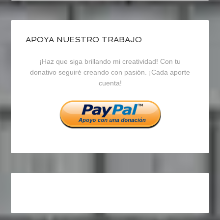
de
de
de
blogrecursosep
recursosep
recursosep
APOYA NUESTRO TRABAJO
¡Haz que siga brillando mi creatividad! Con tu
en
en
en
donativo seguiré creando con pasión. ¡Cada aporte
cuenta!
Facebook
Twitter
Instagram