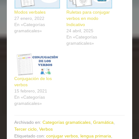
Modos verbales
Ruletas para conjugar
27 enero, 2022
verbos en modo
En «Categorías
Indicativo
gramaticales»
24 abril, 2025
En «Categorías
gramaticales»
Conjugación de los
verbos
15 febrero, 2021
En «Categorías
gramaticales»
Archivado en:
Categorías gramaticales
,
Gramática
,
Tercer ciclo
,
Verbos
Etiquetado con:
conjugar verbos
,
lengua primaria
,