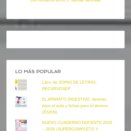
Los números locos 3: Sumas sencillas
LO MÁS POPULAR
Libro de SOPAS DE LETRAS -
RECURSOSEP
EL APARATO DIGESTIVO: láminas
para el aula y fichas para el alumno
(ES/EN)
NUEVO CUADERNO DOCENTE 2025
– 2026 (SUPERCOMPLETO Y