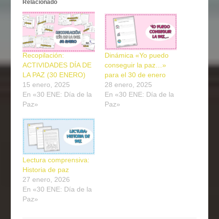
Relacionado
Recopilación:
Dinámica «Yo puedo
ACTIVIDADES DÍA DE
conseguir la paz…»
LA PAZ (30 ENERO)
para el 30 de enero
15 enero, 2025
28 enero, 2025
En «30 ENE: Día de la
En «30 ENE: Día de la
Paz»
Paz»
Lectura comprensiva:
Historia de paz
27 enero, 2026
En «30 ENE: Día de la
Paz»