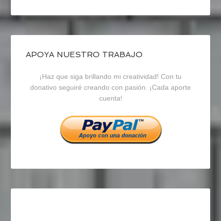
perfil
perfil
perfil
de
de
de
blogrecursosep
recursosep
recursosep
APOYA NUESTRO TRABAJO
¡Haz que siga brillando mi creatividad! Con tu
en
en
en
donativo seguiré creando con pasión. ¡Cada aporte
cuenta!
Facebook
Twitter
Instagram