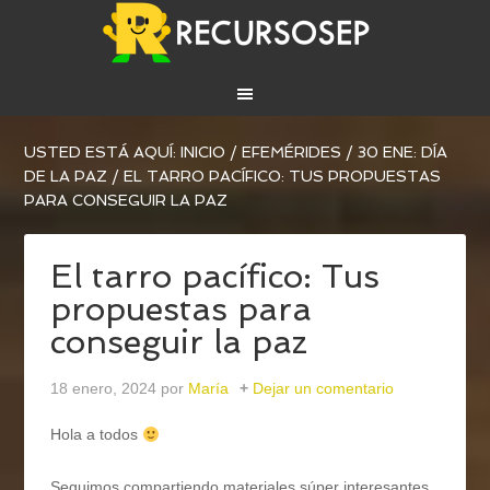
USTED ESTÁ AQUÍ:
INICIO
/
EFEMÉRIDES
/
30 ENE: DÍA
DE LA PAZ
/
EL TARRO PACÍFICO: TUS PROPUESTAS
PARA CONSEGUIR LA PAZ
El tarro pacífico: Tus
propuestas para
conseguir la paz
18 enero, 2024
por
María
Dejar un comentario
Hola a todos
Seguimos compartiendo materiales súper interesantes