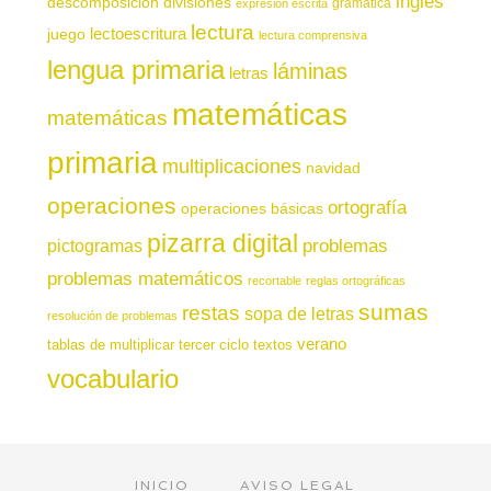
inglés
descomposición
divisiones
gramática
expresión escrita
lectura
juego
lectoescritura
lectura comprensiva
lengua primaria
láminas
letras
matemáticas
matemáticas
primaria
multiplicaciones
navidad
operaciones
ortografía
operaciones básicas
pizarra digital
pictogramas
problemas
problemas matemáticos
recortable
reglas ortográficas
sumas
restas
sopa de letras
resolución de problemas
verano
tablas de multiplicar
tercer ciclo
textos
vocabulario
INICIO
AVISO LEGAL