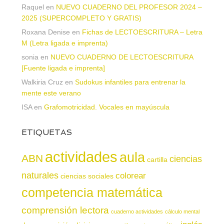
Raquel
en
NUEVO CUADERNO DEL PROFESOR 2024 –
2025 (SUPERCOMPLETO Y GRATIS)
Roxana Denise
en
Fichas de LECTOESCRITURA – Letra
M (Letra ligada e imprenta)
sonia
en
NUEVO CUADERNO DE LECTOESCRITURA
[Fuente ligada e imprenta]
Walkiria Cruz
en
Sudokus infantiles para entrenar la
mente este verano
ISA
en
Grafomotricidad. Vocales en mayúscula
ETIQUETAS
actividades
aula
ABN
ciencias
cartilla
naturales
colorear
ciencias sociales
competencia matemática
comprensión lectora
cuaderno actividades
cálculo mental