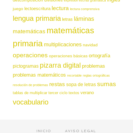
gramática
expresión escrita
lectura
juego
lectoescritura
lectura comprensiva
lengua primaria
láminas
letras
matemáticas
matemáticas
primaria
multiplicaciones
navidad
operaciones
ortografía
operaciones básicas
pizarra digital
pictogramas
problemas
problemas matemáticos
recortable
reglas ortográficas
sumas
restas
sopa de letras
resolución de problemas
verano
tablas de multiplicar
tercer ciclo
textos
vocabulario
INICIO
AVISO LEGAL