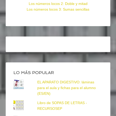
Los números locos 2: Doble y mitad
Los números locos 3: Sumas sencillas
LO MÁS POPULAR
EL APARATO DIGESTIVO: láminas
para el aula y fichas para el alumno
(ES/EN)
Libro de SOPAS DE LETRAS -
RECURSOSEP