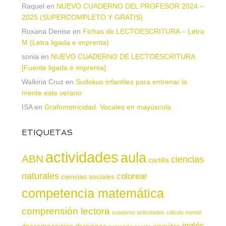
Raquel
en
NUEVO CUADERNO DEL PROFESOR 2024 –
2025 (SUPERCOMPLETO Y GRATIS)
Roxana Denise
en
Fichas de LECTOESCRITURA – Letra
M (Letra ligada e imprenta)
sonia
en
NUEVO CUADERNO DE LECTOESCRITURA
[Fuente ligada e imprenta]
Walkiria Cruz
en
Sudokus infantiles para entrenar la
mente este verano
ISA
en
Grafomotricidad. Vocales en mayúscula
ETIQUETAS
actividades
aula
ABN
ciencias
cartilla
naturales
colorear
ciencias sociales
competencia matemática
comprensión lectora
cuaderno actividades
cálculo mental
inglés
descomposición
divisiones