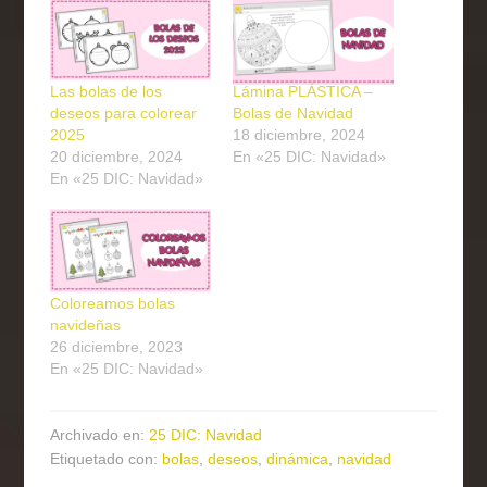
Las bolas de los
Lámina PLÁSTICA –
deseos para colorear
Bolas de Navidad
2025
18 diciembre, 2024
20 diciembre, 2024
En «25 DIC: Navidad»
En «25 DIC: Navidad»
Coloreamos bolas
navideñas
26 diciembre, 2023
En «25 DIC: Navidad»
Archivado en:
25 DIC: Navidad
Etiquetado con:
bolas
,
deseos
,
dinámica
,
navidad