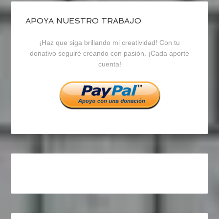
de
de
de
blogrecursosep
recursosep
recursosep
APOYA NUESTRO TRABAJO
¡Haz que siga brillando mi creatividad! Con tu
en
en
en
donativo seguiré creando con pasión. ¡Cada aporte
cuenta!
Facebook
Twitter
Instagram