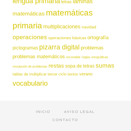
lengua primaria
láminas
letras
matemáticas
matemáticas
primaria
multiplicaciones
navidad
operaciones
ortografía
operaciones básicas
pizarra digital
pictogramas
problemas
problemas matemáticos
recortable
reglas ortográficas
sumas
restas
sopa de letras
resolución de problemas
verano
tablas de multiplicar
tercer ciclo
textos
vocabulario
INICIO
AVISO LEGAL
CONTACTO