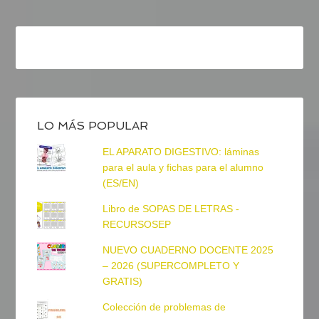
LO MÁS POPULAR
EL APARATO DIGESTIVO: láminas
para el aula y fichas para el alumno
(ES/EN)
Libro de SOPAS DE LETRAS -
RECURSOSEP
NUEVO CUADERNO DOCENTE 2025
– 2026 (SUPERCOMPLETO Y
GRATIS)
Colección de problemas de