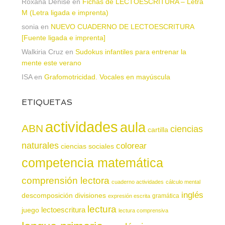
Roxana Denise
en
Fichas de LECTOESCRITURA – Letra
M (Letra ligada e imprenta)
sonia
en
NUEVO CUADERNO DE LECTOESCRITURA
[Fuente ligada e imprenta]
Walkiria Cruz
en
Sudokus infantiles para entrenar la
mente este verano
ISA
en
Grafomotricidad. Vocales en mayúscula
ETIQUETAS
actividades
aula
ABN
ciencias
cartilla
naturales
colorear
ciencias sociales
competencia matemática
comprensión lectora
cuaderno actividades
cálculo mental
inglés
descomposición
divisiones
gramática
expresión escrita
lectura
juego
lectoescritura
lectura comprensiva