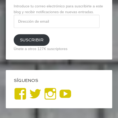
Introduce tu correo electrónico para suscribirte a este
blog y recibir notificaciones de nuevas entradas.
Dirección
de
email
SUSCRIBIR
Únete a otros 127K suscriptores
SÍGUENOS
Ver
Ver
Ver
YouTub
perfil
perfil
perfil