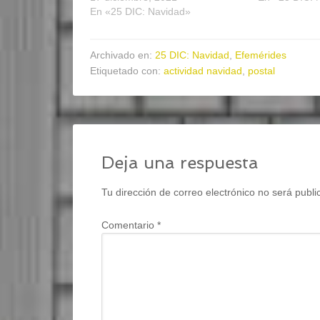
En «25 DIC: Navidad»
Archivado en:
25 DIC: Navidad
,
Efemérides
Etiquetado con:
actividad navidad
,
postal
Deja una respuesta
Tu dirección de correo electrónico no será publi
Comentario
*