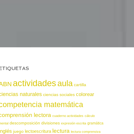
ETIQUETAS
actividades
aula
ABN
cartilla
ciencias naturales
colorear
ciencias sociales
competencia matemática
comprensión lectora
cuaderno actividades
cálculo
descomposición
divisiones
gramática
mental
expresión escrita
lectura
inglés
juego
lectoescritura
lectura comprensiva