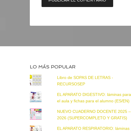
LO MÁS POPULAR
Libro de SOPAS DE LETRAS -
RECURSOSEP
EL APARATO DIGESTIVO: láminas par
el aula y fichas para el alumno (ES/EN)
NUEVO CUADERNO DOCENTE 2025 –
2026 (SUPERCOMPLETO Y GRATIS)
EL APARATO RESPIRATORIO: láminas