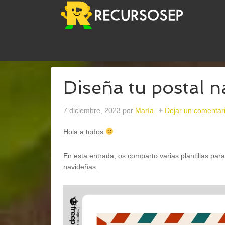
USTED ESTÁ AQUÍ:
INICIO
/
EFEMÉRIDES
/
25 DI
Diseña tu postal 
7 diciembre, 2023
por
María
Dejar un comentar
Hola a todos
En esta entrada, os comparto varias plantillas pa
navideñas.