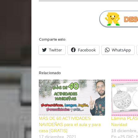
Comparte esto:
Twitter
Facebook
WhatsApp
Relacionado
MÁS DE 60 ACTIVIDADES
Lámina PLÁST
NAVIDEÑAS para el aula y para
Navidad
casa [GRATIS]
18 diciembre
17 diciembre, 2021
En «25 DIC: 