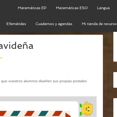
Matemáticas EP
Matemáticas ESO
Lengua
Efemérides
Cuadernos y agendas
Mi tienda de recurso
C: NAVIDAD
/
DISEÑA TU POSTAL NAVIDEÑA
navideña
io
ra que vuestros alumnos diseñen sus propias postales