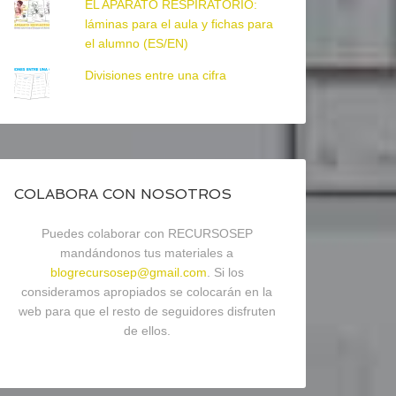
EL APARATO RESPIRATORIO:
láminas para el aula y fichas para
el alumno (ES/EN)
Divisiones entre una cifra
COLABORA CON NOSOTROS
Puedes colaborar con RECURSOSEP
mandándonos tus materiales a
blogrecursosep@gmail.com
. Si los
consideramos apropiados se colocarán en la
web para que el resto de seguidores disfruten
de ellos.