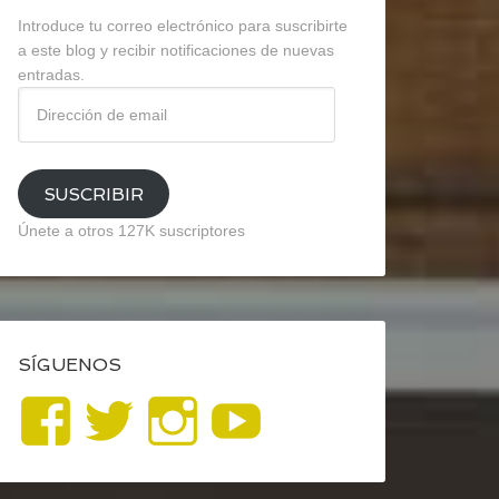
Introduce tu correo electrónico para suscribirte
a este blog y recibir notificaciones de nuevas
entradas.
Dirección
de
email
SUSCRIBIR
Únete a otros 127K suscriptores
SÍGUENOS
Ver
Ver
Ver
YouTube
perfil
perfil
perfil