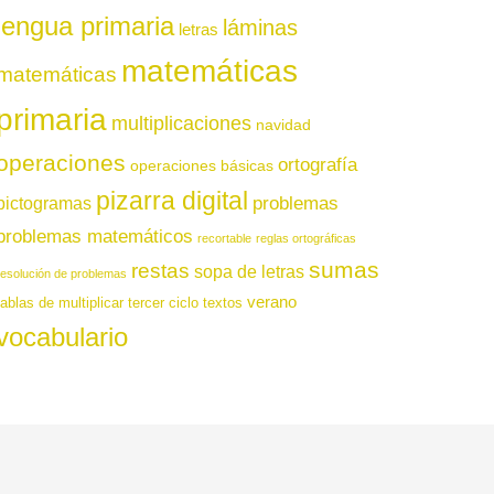
lengua primaria
láminas
letras
matemáticas
matemáticas
primaria
multiplicaciones
navidad
operaciones
ortografía
operaciones básicas
pizarra digital
pictogramas
problemas
problemas matemáticos
recortable
reglas ortográficas
sumas
restas
sopa de letras
resolución de problemas
verano
tablas de multiplicar
tercer ciclo
textos
vocabulario