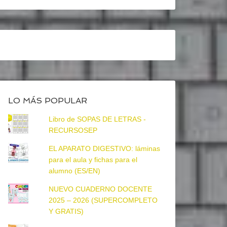
LO MÁS POPULAR
Libro de SOPAS DE LETRAS -
RECURSOSEP
EL APARATO DIGESTIVO: láminas
para el aula y fichas para el
alumno (ES/EN)
NUEVO CUADERNO DOCENTE
2025 – 2026 (SUPERCOMPLETO
Y GRATIS)