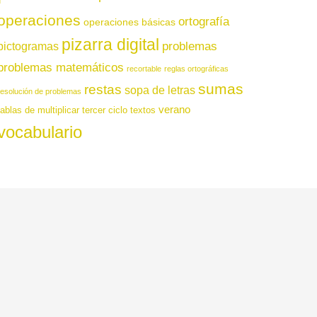
operaciones
ortografía
operaciones básicas
pizarra digital
pictogramas
problemas
problemas matemáticos
recortable
reglas ortográficas
sumas
restas
sopa de letras
resolución de problemas
verano
tablas de multiplicar
tercer ciclo
textos
vocabulario