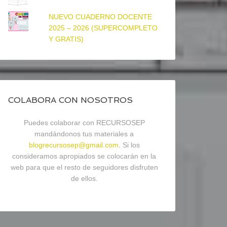
NUEVO CUADERNO DOCENTE
2025 – 2026 (SUPERCOMPLETO
Y GRATIS)
COLABORA CON NOSOTROS
Puedes colaborar con RECURSOSEP
mandándonos tus materiales a
blogrecursosep@gmail.com
. Si los
consideramos apropiados se colocarán en la
web para que el resto de seguidores disfruten
de ellos.