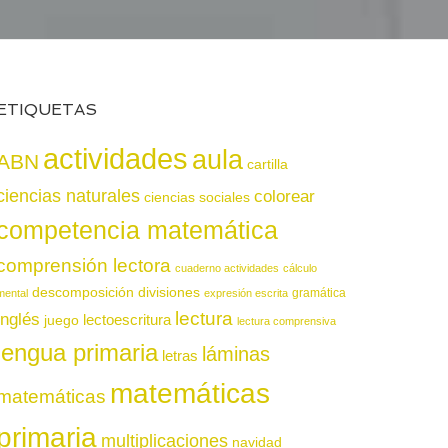
ETIQUETAS
actividades
aula
ABN
cartilla
ciencias naturales
colorear
ciencias sociales
competencia matemática
comprensión lectora
cuaderno actividades
cálculo
descomposición
divisiones
gramática
mental
expresión escrita
lectura
inglés
juego
lectoescritura
lectura comprensiva
lengua primaria
láminas
letras
matemáticas
matemáticas
primaria
multiplicaciones
navidad