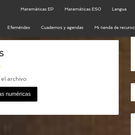
Matemáticas EP
Matemáticas ESO
Lengua
Efemérides
Cuadernos y agendas
Mi tienda de recurso
RICAS DE LA BRUJA
/
PÓCIMAS NUMÉRICAS
s
o
el archivo:
as numéricas