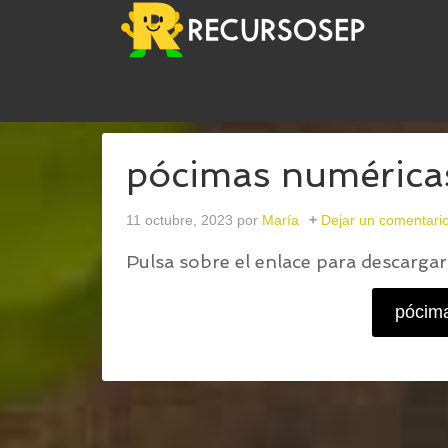
USTED ESTÁ AQUÍ:
INICIO
/
LAS PÓCIMAS NUMÉ
pócimas numérica
11 octubre, 2023
por
María
Dejar un comentari
Pulsa sobre el enlace para descargar 
pócim