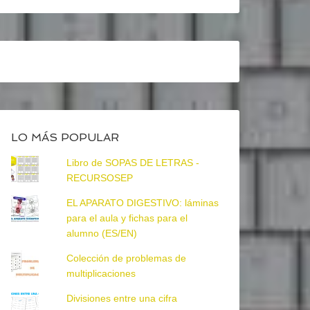
LO MÁS POPULAR
Libro de SOPAS DE LETRAS -
RECURSOSEP
EL APARATO DIGESTIVO: láminas
para el aula y fichas para el
alumno (ES/EN)
Colección de problemas de
multiplicaciones
Divisiones entre una cifra