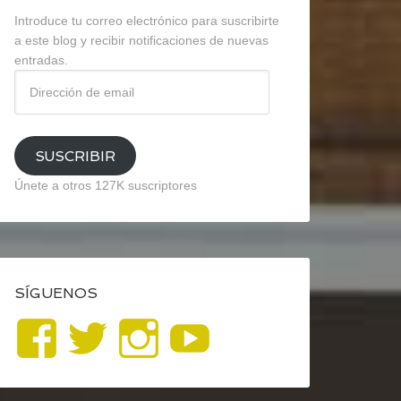
Introduce tu correo electrónico para suscribirte
a este blog y recibir notificaciones de nuevas
entradas.
Dirección
de
email
SUSCRIBIR
Únete a otros 127K suscriptores
SÍGUENOS
Ver
Ver
Ver
YouTube
perfil
perfil
perfil