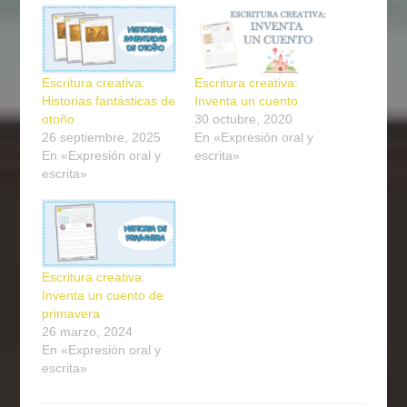
Escritura creativa:
Escritura creativa:
Historias fantásticas de
Inventa un cuento
otoño
30 octubre, 2020
26 septiembre, 2025
En «Expresión oral y
En «Expresión oral y
escrita»
escrita»
Escritura creativa:
Inventa un cuento de
primavera
26 marzo, 2024
En «Expresión oral y
escrita»