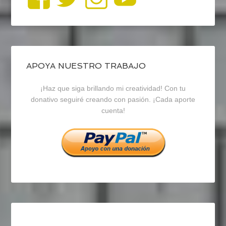
perfil
perfil
perfil
de
de
de
blogrecursosep
recursosep
recursosep
APOYA NUESTRO TRABAJO
¡Haz que siga brillando mi creatividad! Con tu
en
en
en
donativo seguiré creando con pasión. ¡Cada aporte
cuenta!
Facebook
Twitter
Instagram