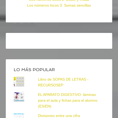
Los números locos 3: Sumas sencillas
LO MÁS POPULAR
Libro de SOPAS DE LETRAS -
RECURSOSEP
EL APARATO DIGESTIVO: láminas
para el aula y fichas para el alumno
(ES/EN)
Divisiones entre una cifra