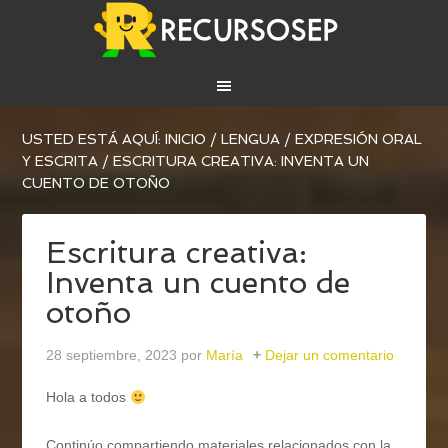
USTED ESTÁ AQUÍ:
INICIO
/
LENGUA
/
EXPRESIÓN ORAL
Y ESCRITA
/
ESCRITURA CREATIVA: INVENTA UN
CUENTO DE OTOÑO
Escritura creativa:
Inventa un cuento de
otoño
28 septiembre, 2023
por
María
Dejar un comentario
Hola a todos
Continúo compartiendo materiales relacionados con la