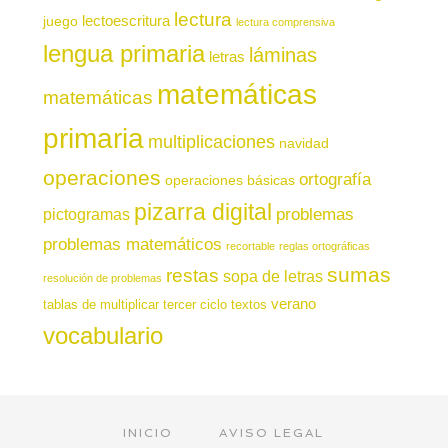
lectura
juego
lectoescritura
lectura comprensiva
lengua primaria
láminas
letras
matemáticas
matemáticas
primaria
multiplicaciones
navidad
operaciones
ortografía
operaciones básicas
pizarra digital
pictogramas
problemas
problemas matemáticos
recortable
reglas ortográficas
sumas
restas
sopa de letras
resolución de problemas
verano
tablas de multiplicar
tercer ciclo
textos
vocabulario
INICIO
AVISO LEGAL