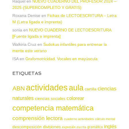
Raquel
en
NUEVO CUADERNO DEL PROFESOR 2024 –
2025 (SUPERCOMPLETO Y GRATIS)
Roxana Denise
en
Fichas de LECTOESCRITURA – Letra
M (Letra ligada e imprenta)
sonia
en
NUEVO CUADERNO DE LECTOESCRITURA
[Fuente ligada e imprenta]
Walkiria Cruz
en
Sudokus infantiles para entrenar la
mente este verano
ISA
en
Grafomotricidad. Vocales en mayúscula
ETIQUETAS
actividades
aula
ABN
ciencias
cartilla
naturales
colorear
ciencias sociales
competencia matemática
comprensión lectora
cuaderno actividades
cálculo mental
inglés
descomposición
divisiones
gramática
expresión escrita