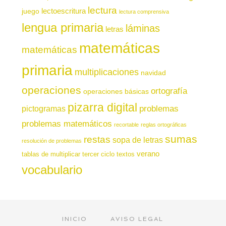
lectura
juego
lectoescritura
lectura comprensiva
lengua primaria
láminas
letras
matemáticas
matemáticas
primaria
multiplicaciones
navidad
operaciones
ortografía
operaciones básicas
pizarra digital
pictogramas
problemas
problemas matemáticos
recortable
reglas ortográficas
sumas
restas
sopa de letras
resolución de problemas
verano
tablas de multiplicar
tercer ciclo
textos
vocabulario
INICIO
AVISO LEGAL