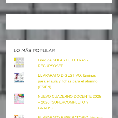
LO MÁS POPULAR
Libro de SOPAS DE LETRAS -
RECURSOSEP
EL APARATO DIGESTIVO: láminas
para el aula y fichas para el alumno
(ES/EN)
NUEVO CUADERNO DOCENTE 2025
– 2026 (SUPERCOMPLETO Y
GRATIS)
EL APARATO RESPIRATORIO: láminas