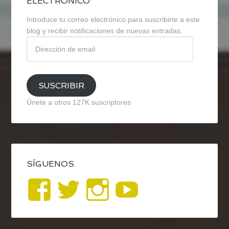
ELECTRÓNICO
Introduce tu correo electrónico para suscribirte a este
blog y recibir notificaciones de nuevas entradas.
Dirección
de
email
SUSCRIBIR
Únete a otros 127K suscriptores
SÍGUENOS
Ver
Ver
Ver
YouTub
perfil
perfil
perfil