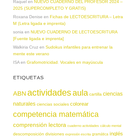
Raquel
en
NUEVO CUADERNO DEL PROFESOR 2024 –
2025 (SUPERCOMPLETO Y GRATIS)
Roxana Denise
en
Fichas de LECTOESCRITURA – Letra
M (Letra ligada e imprenta)
sonia
en
NUEVO CUADERNO DE LECTOESCRITURA
[Fuente ligada e imprenta]
Walkiria Cruz
en
Sudokus infantiles para entrenar la
mente este verano
ISA
en
Grafomotricidad. Vocales en mayúscula
ETIQUETAS
actividades
aula
ABN
ciencias
cartilla
naturales
colorear
ciencias sociales
competencia matemática
comprensión lectora
cuaderno actividades
cálculo mental
inglés
descomposición
divisiones
gramática
expresión escrita