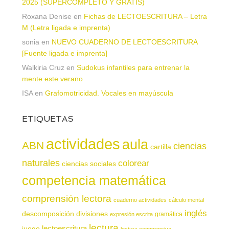
2025 (SUPERCOMPLETO Y GRATIS)
Roxana Denise
en
Fichas de LECTOESCRITURA – Letra
M (Letra ligada e imprenta)
sonia
en
NUEVO CUADERNO DE LECTOESCRITURA
[Fuente ligada e imprenta]
Walkiria Cruz
en
Sudokus infantiles para entrenar la
mente este verano
ISA
en
Grafomotricidad. Vocales en mayúscula
ETIQUETAS
actividades
aula
ABN
ciencias
cartilla
naturales
colorear
ciencias sociales
competencia matemática
comprensión lectora
cuaderno actividades
cálculo mental
inglés
descomposición
divisiones
gramática
expresión escrita
lectura
juego
lectoescritura
lectura comprensiva