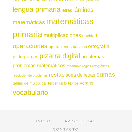
lengua primaria
láminas
letras
matemáticas
matemáticas
primaria
multiplicaciones
navidad
operaciones
ortografía
operaciones básicas
pizarra digital
pictogramas
problemas
problemas matemáticos
recortable
reglas ortográficas
sumas
restas
sopa de letras
resolución de problemas
verano
tablas de multiplicar
tercer ciclo
textos
vocabulario
INICIO
AVISO LEGAL
CONTACTO