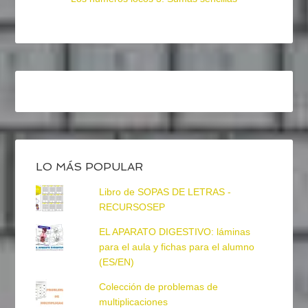
LO MÁS POPULAR
Libro de SOPAS DE LETRAS -
RECURSOSEP
EL APARATO DIGESTIVO: láminas
para el aula y fichas para el alumno
(ES/EN)
Colección de problemas de
multiplicaciones