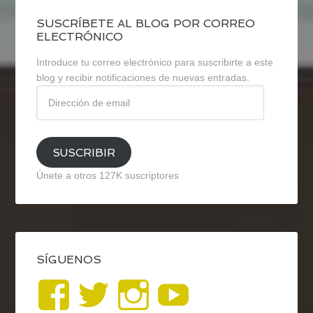
SUSCRÍBETE AL BLOG POR CORREO
ELECTRÓNICO
Introduce tu correo electrónico para suscribirte a este
blog y recibir notificaciones de nuevas entradas.
Dirección
de
email
SUSCRIBIR
Únete a otros 127K suscriptores
SÍGUENOS
Ver
Ver
Ver
YouTub