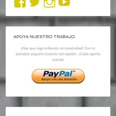
Ver
Ver
Ver
YouTub
perfil
perfil
perfil
de
de
de
blogrecursosep
recursosep
recursosep
APOYA NUESTRO TRABAJO
¡Haz que siga brillando mi creatividad! Con tu
en
en
en
donativo seguiré creando con pasión. ¡Cada aporte
cuenta!
Facebook
Twitter
Instagram