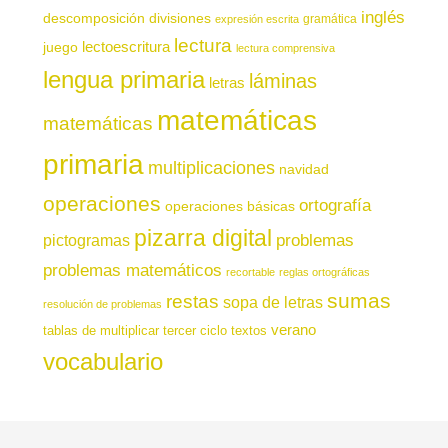
inglés
descomposición
divisiones
gramática
expresión escrita
lectura
juego
lectoescritura
lectura comprensiva
lengua primaria
láminas
letras
matemáticas
matemáticas
primaria
multiplicaciones
navidad
operaciones
ortografía
operaciones básicas
pizarra digital
pictogramas
problemas
problemas matemáticos
recortable
reglas ortográficas
sumas
restas
sopa de letras
resolución de problemas
verano
tablas de multiplicar
tercer ciclo
textos
vocabulario