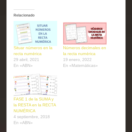
Relacionado
Situar números en la
Números decimales en
recta numérica
la recta numérica
29 abril, 2021
19 enero, 2022
En «ABN»
En «Matemáticas»
FASE 1 de la SUMA y
la RESTA en la RECTA
NUMÉRICA
4 septiembre, 2018
En «ABN»