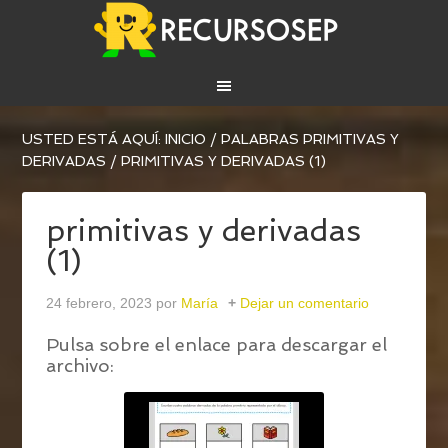
USTED ESTÁ AQUÍ:
INICIO
/
PALABRAS PRIMITIVAS Y
DERIVADAS
/
PRIMITIVAS Y DERIVADAS (1)
primitivas y derivadas
(1)
24 febrero, 2023
por
María
Dejar un comentario
Pulsa sobre el enlace para descargar el
archivo: