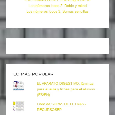
Los números locos 1: Los amigos del 10
Los números locos 2: Doble y mitad
Los números locos 3: Sumas sencillas
LO MÁS POPULAR
EL APARATO DIGESTIVO: láminas
para el aula y fichas para el alumno
(ES/EN)
Libro de SOPAS DE LETRAS -
RECURSOSEP