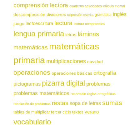
comprensión lectora
cuaderno actividades
cálculo mental
inglés
descomposición
divisiones
gramática
expresión escrita
lectura
juego
lectoescritura
lectura comprensiva
lengua primaria
láminas
letras
matemáticas
matemáticas
primaria
multiplicaciones
navidad
operaciones
ortografía
operaciones básicas
pizarra digital
pictogramas
problemas
problemas matemáticos
recortable
reglas ortográficas
sumas
restas
sopa de letras
resolución de problemas
verano
tablas de multiplicar
tercer ciclo
textos
vocabulario