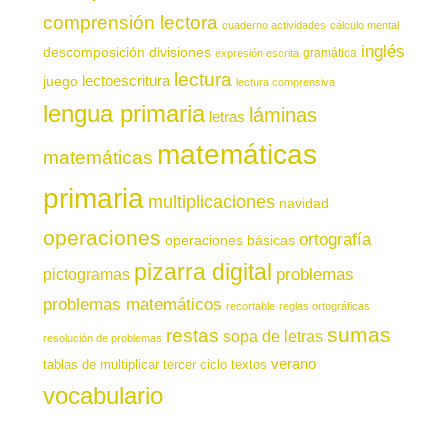
comprensión lectora
cuaderno actividades
cálculo mental
inglés
descomposición
divisiones
gramática
expresión escrita
lectura
juego
lectoescritura
lectura comprensiva
lengua primaria
láminas
letras
matemáticas
matemáticas
primaria
multiplicaciones
navidad
operaciones
ortografía
operaciones básicas
pizarra digital
pictogramas
problemas
problemas matemáticos
recortable
reglas ortográficas
sumas
restas
sopa de letras
resolución de problemas
verano
tablas de multiplicar
tercer ciclo
textos
vocabulario