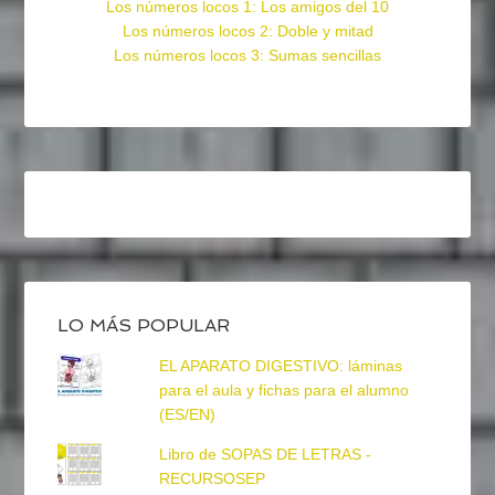
Los números locos 1: Los amigos del 10
Los números locos 2: Doble y mitad
Los números locos 3: Sumas sencillas
LO MÁS POPULAR
EL APARATO DIGESTIVO: láminas
para el aula y fichas para el alumno
(ES/EN)
Libro de SOPAS DE LETRAS -
RECURSOSEP