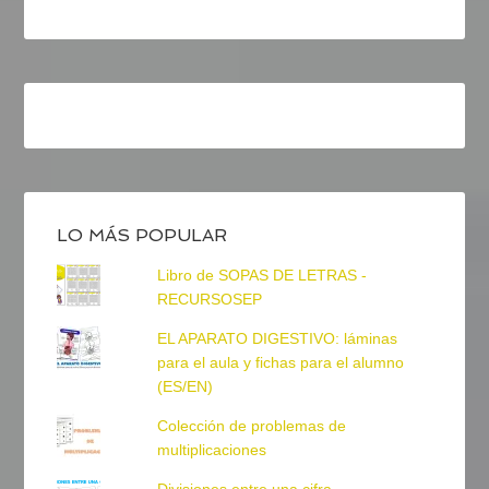
LO MÁS POPULAR
Libro de SOPAS DE LETRAS -
RECURSOSEP
EL APARATO DIGESTIVO: láminas
para el aula y fichas para el alumno
(ES/EN)
Colección de problemas de
multiplicaciones
Divisiones entre una cifra