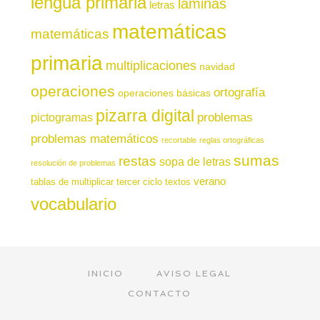
lengua primaria
láminas
letras
matemáticas
matemáticas
primaria
multiplicaciones
navidad
operaciones
ortografía
operaciones básicas
pizarra digital
pictogramas
problemas
problemas matemáticos
recortable
reglas ortográficas
sumas
restas
sopa de letras
resolución de problemas
verano
tablas de multiplicar
tercer ciclo
textos
vocabulario
INICIO
AVISO LEGAL
CONTACTO