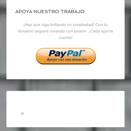
de
de
de
blogrecursosep
recursosep
recursosep
APOYA NUESTRO TRABAJO
¡Haz que siga brillando mi creatividad! Con tu
en
en
en
donativo seguiré creando con pasión. ¡Cada aporte
cuenta!
Facebook
Twitter
Instagram