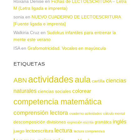
Roxana Denise
en
Fichas de LECTOESCRITURA – Letra
M (Letra ligada e imprenta)
sonia
en
NUEVO CUADERNO DE LECTOESCRITURA
[Fuente ligada e imprenta]
Walkiria Cruz
en
Sudokus infantiles para entrenar la
mente este verano
ISA
en
Grafomotricidad. Vocales en mayúscula
ETIQUETAS
actividades
aula
ABN
ciencias
cartilla
naturales
colorear
ciencias sociales
competencia matemática
comprensión lectora
cuaderno actividades
cálculo mental
inglés
descomposición
divisiones
gramática
expresión escrita
lectura
juego
lectoescritura
lectura comprensiva