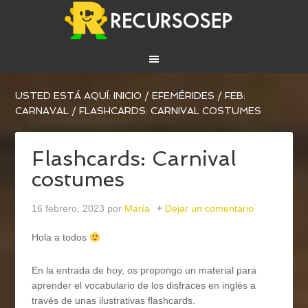
USTED ESTÁ AQUÍ:
INICIO
/
EFEMÉRIDES
/
FEB:
CARNAVAL
/
FLASHCARDS: CARNIVAL COSTUMES
Flashcards: Carnival
costumes
16 febrero, 2023
por
María
Dejar un comentario
Hola a todos
En la entrada de hoy, os propongo un material para
aprender el vocabulario de los disfraces en inglés a
través de unas ilustrativas flashcards.