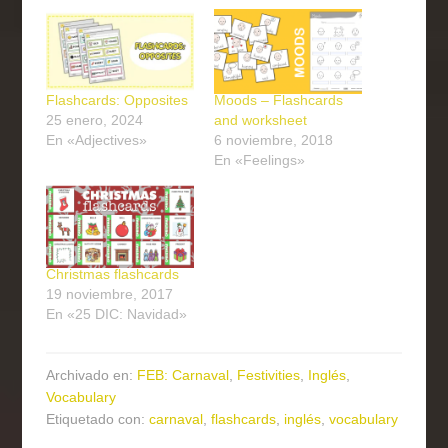
Flashcards: Opposites
Moods – Flashcards
25 enero, 2024
and worksheet
En «Adjectives»
6 noviembre, 2018
En «Feelings»
Christmas flashcards
19 noviembre, 2017
En «25 DIC: Navidad»
Archivado en:
FEB: Carnaval
,
Festivities
,
Inglés
,
Vocabulary
Etiquetado con:
carnaval
,
flashcards
,
inglés
,
vocabulary