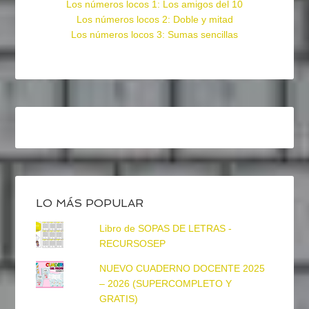
Los números locos 1: Los amigos del 10
Los números locos 2: Doble y mitad
Los números locos 3: Sumas sencillas
LO MÁS POPULAR
Libro de SOPAS DE LETRAS -
RECURSOSEP
NUEVO CUADERNO DOCENTE 2025
– 2026 (SUPERCOMPLETO Y
GRATIS)