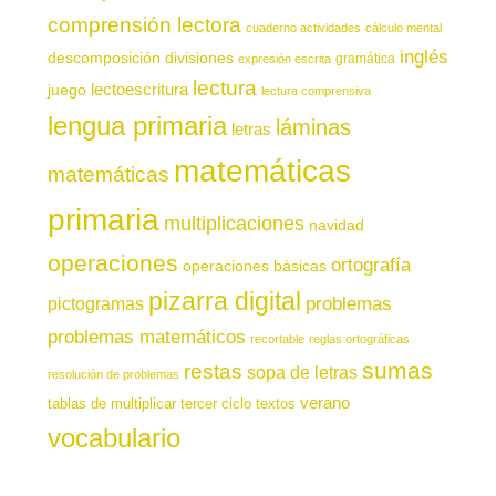
comprensión lectora
cuaderno actividades
cálculo mental
inglés
descomposición
divisiones
gramática
expresión escrita
lectura
juego
lectoescritura
lectura comprensiva
lengua primaria
láminas
letras
matemáticas
matemáticas
primaria
multiplicaciones
navidad
operaciones
ortografía
operaciones básicas
pizarra digital
pictogramas
problemas
problemas matemáticos
recortable
reglas ortográficas
sumas
restas
sopa de letras
resolución de problemas
verano
tablas de multiplicar
tercer ciclo
textos
vocabulario