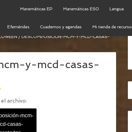
Matemáticas EP
Matemáticas ESO
Lengua
Efemérides
Cuadernos y agendas
Mi tienda de recurso
RABAJAR EL MÍNIMO COMÚN MÚLTIPLO (MCM) Y EL
LLOWEEN
/
DESCOMPOSICIÓN-MCM-Y-MCD-CASAS-
-mcm-y-mcd-casas-
o
el archivo:
osición-mcm-
cd-casas-