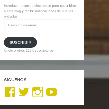
Introduce tu correo electrónico para suscribirte
a este blog y recibir notificaciones de nuevas
entradas.
Dirección
de
email
SUSCRIBIR
Únete a otros 127K suscriptores
SÍGUENOS
Ver
Ver
Ver
YouTube
perfil
perfil
perfil