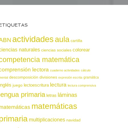
ETIQUETAS
actividades
aula
ABN
cartilla
ciencias naturales
colorear
ciencias sociales
competencia matemática
comprensión lectora
cuaderno actividades
cálculo
descomposición
divisiones
gramática
mental
expresión escrita
lectura
inglés
juego
lectoescritura
lectura comprensiva
lengua primaria
láminas
letras
matemáticas
matemáticas
primaria
multiplicaciones
navidad