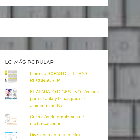
LO MÁS POPULAR
Libro de SOPAS DE LETRAS -
RECURSOSEP
EL APARATO DIGESTIVO: láminas
para el aula y fichas para el
alumno (ES/EN)
Colección de problemas de
multiplicaciones
Divisiones entre una cifra