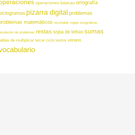
operaciones
ortografía
operaciones básicas
pizarra digital
pictogramas
problemas
problemas matemáticos
recortable
reglas ortográficas
sumas
restas
sopa de letras
resolución de problemas
verano
tablas de multiplicar
tercer ciclo
textos
vocabulario