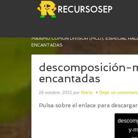
USTED ESTÁ AQUÍ:
INICIO
/
FOLDABLES PARA T
MÁXIMO COMÚN DIVISOR (MCD), ESPECIAL HA
ENCANTADAS
descomposición
encantadas
26 octubre, 2022
por
María
Dejar un comentari
Pulsa sobre el enlace para descargar 
descomp
y-m