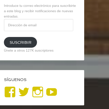
Introduce tu correo electrónico para suscribirte
a este blog y recibir notificaciones de nuevas
entradas.
Dirección
de
email
SUSCRIBIR
Únete a otros 127K suscriptores
SÍGUENOS
Ver
Ver
Ver
YouTube
perfil
perfil
perfil