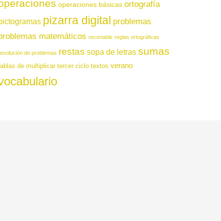
operaciones
ortografía
operaciones básicas
pizarra digital
pictogramas
problemas
problemas matemáticos
recortable
reglas ortográficas
sumas
restas
sopa de letras
resolución de problemas
verano
tablas de multiplicar
tercer ciclo
textos
vocabulario