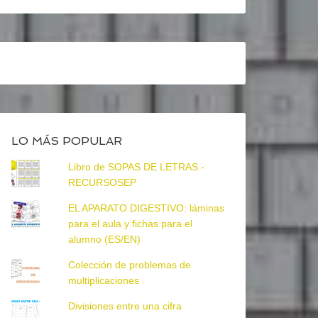
LO MÁS POPULAR
Libro de SOPAS DE LETRAS -
RECURSOSEP
EL APARATO DIGESTIVO: láminas
para el aula y fichas para el
alumno (ES/EN)
Colección de problemas de
multiplicaciones
Divisiones entre una cifra