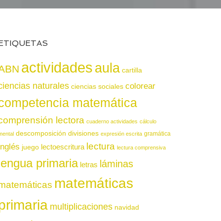
ETIQUETAS
actividades
aula
ABN
cartilla
ciencias naturales
colorear
ciencias sociales
competencia matemática
comprensión lectora
cuaderno actividades
cálculo
descomposición
divisiones
gramática
mental
expresión escrita
lectura
inglés
juego
lectoescritura
lectura comprensiva
lengua primaria
láminas
letras
matemáticas
matemáticas
primaria
multiplicaciones
navidad