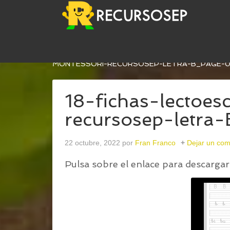
USTED ESTÁ AQUÍ:
INICIO
/
FICHAS DE LECTOES
MONTESSORI-RECURSOSEP-LETRA-B_PAGE-
18-fichas-lectoes
recursosep-letr
22 octubre, 2022
por
Fran Franco
Dejar un com
Pulsa sobre el enlace para descargar 