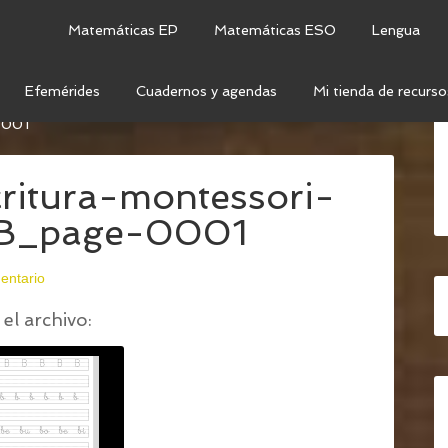
Matemáticas EP
Matemáticas ESO
Lengua
Efemérides
Cuadernos y agendas
Mi tienda de recurso
CRITURA – LETRA B
/
18-FICHAS-LECTOESCRITURA-
0001
critura-montessori-
a-B_page-0001
entario
el archivo: