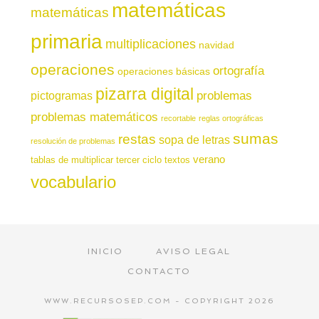
matemáticas
matemáticas
primaria
multiplicaciones
navidad
operaciones
ortografía
operaciones básicas
pizarra digital
pictogramas
problemas
problemas matemáticos
recortable
reglas ortográficas
sumas
restas
sopa de letras
resolución de problemas
verano
tablas de multiplicar
tercer ciclo
textos
vocabulario
INICIO
AVISO LEGAL
CONTACTO
WWW.RECURSOSEP.COM - COPYRIGHT 2026