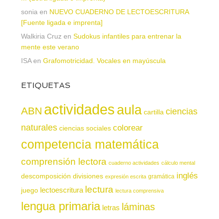
sonia
en
NUEVO CUADERNO DE LECTOESCRITURA
[Fuente ligada e imprenta]
Walkiria Cruz
en
Sudokus infantiles para entrenar la
mente este verano
ISA
en
Grafomotricidad. Vocales en mayúscula
ETIQUETAS
actividades
aula
ABN
ciencias
cartilla
naturales
colorear
ciencias sociales
competencia matemática
comprensión lectora
cuaderno actividades
cálculo mental
inglés
descomposición
divisiones
gramática
expresión escrita
lectura
juego
lectoescritura
lectura comprensiva
lengua primaria
láminas
letras