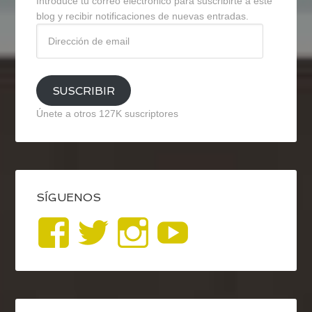
Introduce tu correo electrónico para suscribirte a este
blog y recibir notificaciones de nuevas entradas.
Dirección
de
email
SUSCRIBIR
Únete a otros 127K suscriptores
SÍGUENOS
Ver
Ver
Ver
YouTub
perfil
perfil
perfil
de
de
de