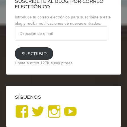
SUSCRÍBETE AL BLOG POR CORREO
ELECTRÓNICO
Introduce tu correo electrónico para suscribirte a este
blog y recibir notificaciones de nuevas entradas.
Dirección
de
email
SUSCRIBIR
Únete a otros 127K suscriptores
SÍGUENOS
Ver
Ver
Ver
YouTub
perfil
perfil
perfil