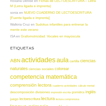
Roxana Denise
en
Fichas de LECTOESCRITURA – Letra
M (Letra ligada e imprenta)
sonia
en
NUEVO CUADERNO DE LECTOESCRITURA
[Fuente ligada e imprenta]
Walkiria Cruz
en
Sudokus infantiles para entrenar la
mente este verano
ISA
en
Grafomotricidad. Vocales en mayúscula
ETIQUETAS
actividades
aula
ABN
ciencias
cartilla
naturales
colorear
ciencias sociales
competencia matemática
comprensión lectora
cuaderno actividades
cálculo mental
inglés
descomposición
divisiones
gramática
expresión escrita
lectura
juego
lectoescritura
lectura comprensiva