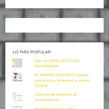
LO MÁS POPULAR
Libro de SOPAS DE LETRAS -
RECURSOSEP
EL APARATO DIGESTIVO: láminas
para el aula y fichas para el alumno
(ES/EN)
Colección de problemas de
multiplicaciones
Divisiones entre una cifra