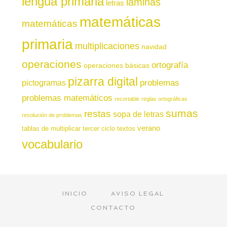
lengua primaria
láminas
letras
matemáticas
matemáticas
primaria
multiplicaciones
navidad
operaciones
ortografía
operaciones básicas
pizarra digital
pictogramas
problemas
problemas matemáticos
recortable
reglas ortográficas
sumas
restas
sopa de letras
resolución de problemas
verano
tablas de multiplicar
tercer ciclo
textos
vocabulario
INICIO
AVISO LEGAL
CONTACTO