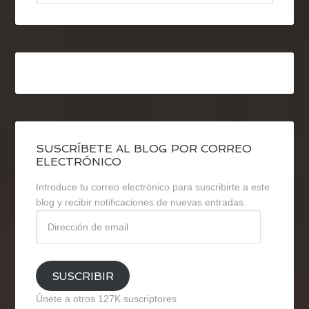
SUSCRÍBETE AL BLOG POR CORREO
ELECTRÓNICO
Introduce tu correo electrónico para suscribirte a este
blog y recibir notificaciones de nuevas entradas.
Dirección
de
email
SUSCRIBIR
Únete a otros 127K suscriptores