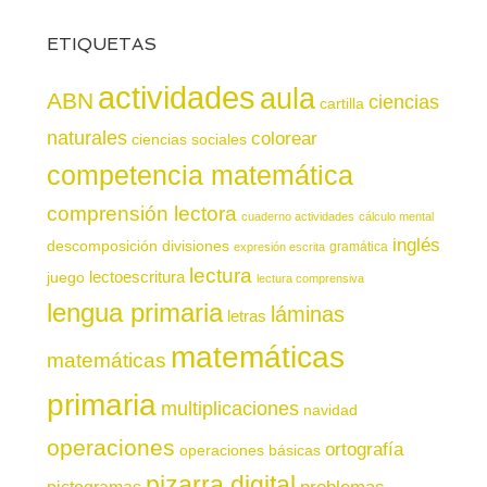
ETIQUETAS
actividades
aula
ABN
ciencias
cartilla
naturales
colorear
ciencias sociales
competencia matemática
comprensión lectora
cuaderno actividades
cálculo mental
inglés
descomposición
divisiones
gramática
expresión escrita
lectura
juego
lectoescritura
lectura comprensiva
lengua primaria
láminas
letras
matemáticas
matemáticas
primaria
multiplicaciones
navidad
operaciones
ortografía
operaciones básicas
pizarra digital
pictogramas