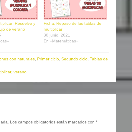
tiplicar: Resuelve y
Ficha: Repaso de las tablas de
bujo de verano
multiplicar
5
30 junio, 2021
icas»
En «Matemáticas»
ones con naturales
,
Primer ciclo
,
Segundo ciclo
,
Tablas de
iplicar
,
verano
cada.
Los campos obligatorios están marcados con
*