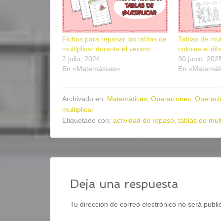
Fichas para repasar las tablas de
Tablas de mul
multiplicar durante el verano
colorea el di
2 julio, 2024
30 junio, 202
En «Matemáticas»
En «Matemát
Archivado en:
Matemáticas
,
Operaciones
,
Operaci
multiplicar
Etiquetado con:
actividad de repaso
,
tablas de mult
Deja una respuesta
Tu dirección de correo electrónico no será publi