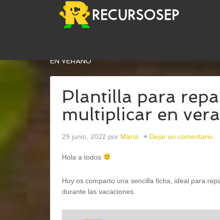
USTED ESTÁ AQUÍ:
INICIO
/
MATEMÁTICAS
/
PL
EN VERANO
Plantilla para repa
multiplicar en ver
29 junio, 2022
por
María
Dejar un comentario
Hola a todos
Hoy os comparto una sencilla ficha, ideal para repa
durante las vacaciones.