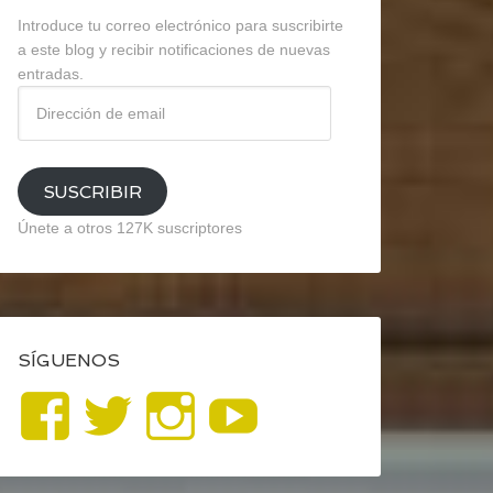
Introduce tu correo electrónico para suscribirte
a este blog y recibir notificaciones de nuevas
entradas.
Dirección
de
email
SUSCRIBIR
Únete a otros 127K suscriptores
SÍGUENOS
Ver
Ver
Ver
YouTube
perfil
perfil
perfil