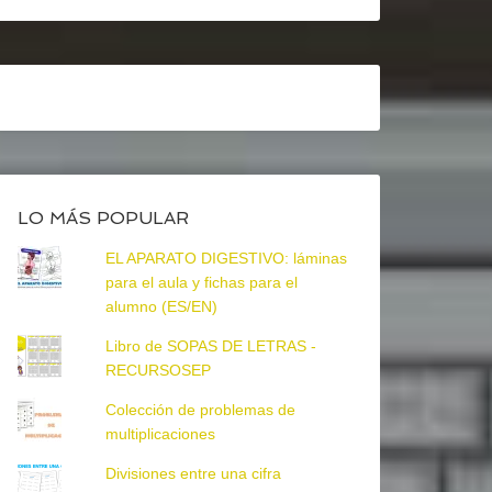
LO MÁS POPULAR
EL APARATO DIGESTIVO: láminas
para el aula y fichas para el
alumno (ES/EN)
Libro de SOPAS DE LETRAS -
RECURSOSEP
Colección de problemas de
multiplicaciones
Divisiones entre una cifra