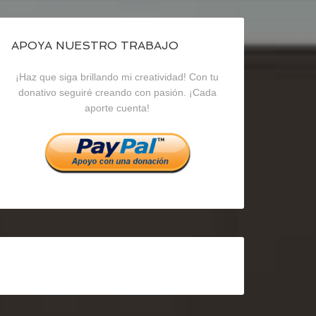
de
de
de
blogrecursosep
recursosep
recursosep
APOYA NUESTRO TRABAJO
¡Haz que siga brillando mi creatividad! Con tu
en
en
en
donativo seguiré creando con pasión. ¡Cada
aporte cuenta!
Facebook
Twitter
Instagram